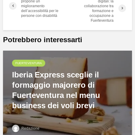
propone un
digitali: la
miglioramento
collaborazione tra
dell’accessibilità per le
formazione e
persone con disabilità
occupazione a
Fuerteventura
Potrebbero interessarti
FUERTEVENTURA
Iberia Express sceglie il
formaggio majorero di
Fuerteventura nel menu
business dei voli brevi
Redazione