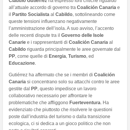
Claudio Gutiérrez
ha espresso forti critiche riguardo
all’attuale accordo di governo tra
Coalición Canaria
e
il
Partito Socialista
al
Cabildo
, sottolineando come
queste tensioni influenzano negativamente
l’amministrazione dell’isola. A suo avviso, l’accento
delle recenti dispute tra il
Governo delle Isole
Canarie
e i rappresentanti di
Coalición Canaria
al
Cabildo
riguarda principalmente le aree governate dal
PP
, come quelle di
Energia
,
Turismo
, ed
Educazione
.
Gutiérrez ha affermato che se i membri di
Coalición
Canaria
si concentrano solo su attacchi contro le aree
gestite dal
PP
, questo impedisce un lavoro
collaborativo necessario per affrontare le
problematiche che affliggono
Fuerteventura
. Ha
evidenziato che piuttosto che risolvere le questioni
poste dall’industria del turismo o dalla transizione
ecologica, ci si dedica a un gioco politico che non