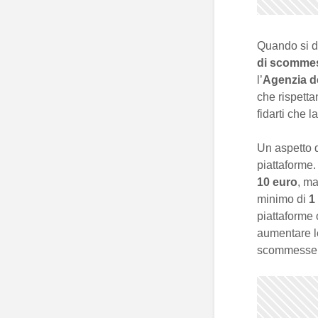
Quando si de
di scommes
l’
Agenzia d
che rispetta
fidarti che 
Un aspetto 
piattaforme
10 euro
, ma
minimo di
1
piattaforme 
aumentare le
scommesse