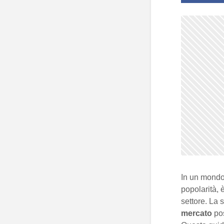
In un mondo
popolarità,
settore. La 
mercato
pos