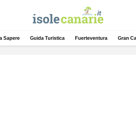
a Sapere
Guida Turistica
Fuerteventura
Gran Ca