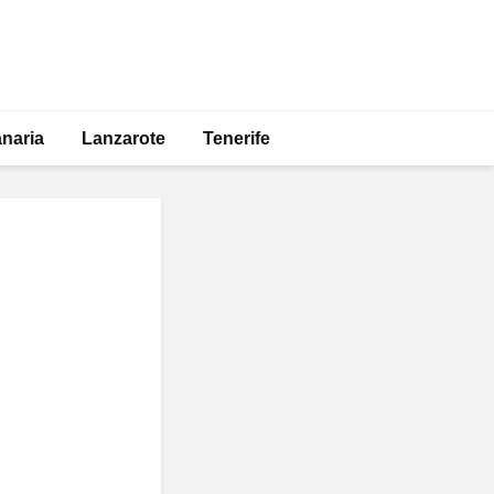
naria
Lanzarote
Tenerife