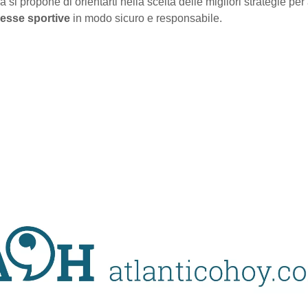
 si propone di orientarti nella scelta delle migliori strategie per
sse sportive
in modo sicuro e responsabile.