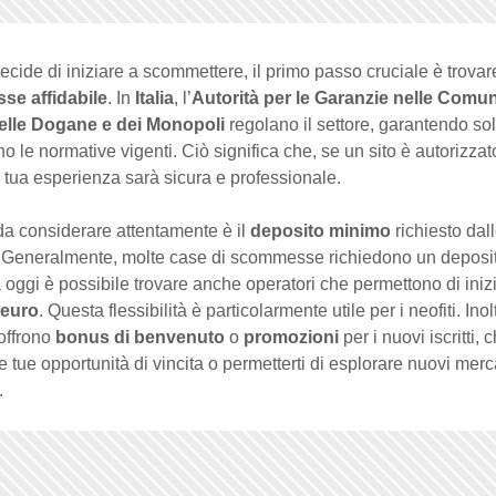
cide di iniziare a scommettere, il primo passo cruciale è trova
se affidabile
. In
Italia
, l’
Autorità per le Garanzie nelle Comun
elle Dogane e dei Monopoli
regolano il settore, garantendo sol
no le normative vigenti. Ciò significa che, se un sito è autorizzat
la tua esperienza sarà sicura e professionale.
da considerare attentamente è il
deposito minimo
richiesto dal
. Generalmente, molte case di scommesse richiedono un deposito
 oggi è possibile trovare anche operatori che permettono di iniz
 euro
. Questa flessibilità è particolarmente utile per i neofiti. Ino
offrono
bonus di benvenuto
o
promozioni
per i nuovi iscritti,
 tue opportunità di vincita o permetterti di esplorare nuovi merca
.