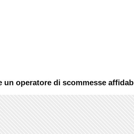
e un operatore di scommesse affidab