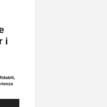
e
 i
idabili,
erienza