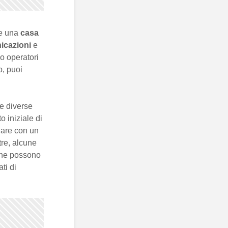
re una
casa
icazioni
e
o operatori
o, puoi
le diverse
 iniziale di
iare con un
ltre, alcune
 che possono
ti di