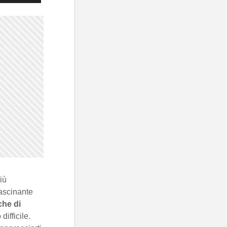
iù
fascinante
che di
ifficile.