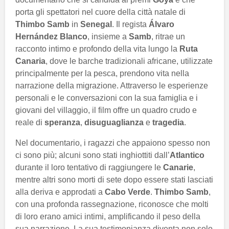
porta gli spettatori nel cuore della città natale di
Thimbo Samb
in
Senegal
. Il regista
Álvaro
Hernández Blanco
, insieme a
Samb
, ritrae un
racconto intimo e profondo della vita lungo la
Ruta
Canaria
, dove le barche tradizionali africane, utilizzate
principalmente per la pesca, prendono vita nella
narrazione della migrazione. Attraverso le esperienze
personali e le conversazioni con la sua famiglia e i
giovani del villaggio, il film offre un quadro crudo e
reale di
speranza
,
disuguaglianza
e
tragedia
.
Nel documentario, i ragazzi che appaiono spesso non
ci sono più; alcuni sono stati inghiottiti dall’
Atlantico
durante il loro tentativo di raggiungere le
Canarie
,
mentre altri sono morti di sete dopo essere stati lasciati
alla deriva e approdati a
Cabo Verde
.
Thimbo Samb
,
con una profonda rassegnazione, riconosce che molti
di loro erano amici intimi, amplificando il peso della
sua narrazione. La sua testimonianza diventa non solo