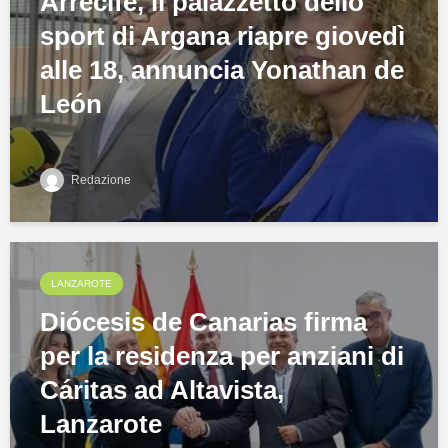
Arrecife, il palazzetto dello
sport di Argana riapre giovedì
alle 18, annuncia Yonathan de
León
Redazione
LANZAROTE
Diócesis de Canarias firma
per la residenza per anziani di
Cáritas ad Altavista,
Lanzarote