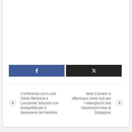
Conferenza con Lucía
Isole Canarie si
Galán Bertrand a
affermano come hub per
Lanzarote: educare con
i videogiochi alla
tranquillità per il
Gamescom Asia di
benessere dei bambini
Singapore