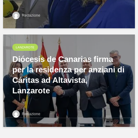
Redazione
LANZAROTE
Diócesis de Canarias firma
per la residenza per anziani di
Cáritas ad Altavista,
Lanzarote
Redazione