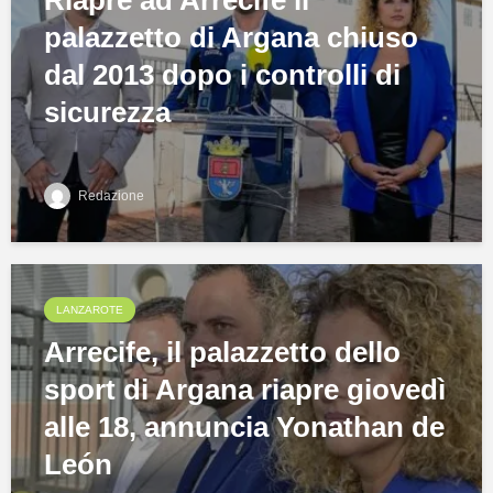
Riapre ad Arrecife il
palazzetto di Argana chiuso
dal 2013 dopo i controlli di
sicurezza
Redazione
LANZAROTE
Arrecife, il palazzetto dello
sport di Argana riapre giovedì
alle 18, annuncia Yonathan de
León