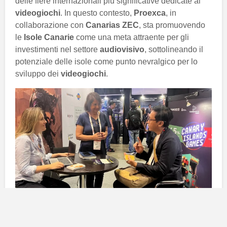
delle fiere internazionali più significative dedicate ai
videogiochi
. In questo contesto,
Proexca
, in
collaborazione con
Canarias ZEC
, sta promuovendo
le
Isole Canarie
come una meta attraente per gli
investimenti nel settore
audiovisivo
, sottolineando il
potenziale delle isole come punto nevralgico per lo
sviluppo dei
videogiochi
.
Obiettivi di promozione delle