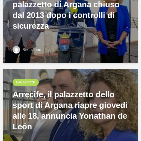
palazzetto di Argana chiuso
dal 2013 dopo i controlli di
sicurezza
Redazione
LANZAROTE
Arrecife, il palazzetto dello
sport di Argana riapre giovedì
alle 18, annuncia Yonathan de
León