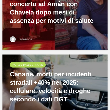
concerto ad Amán con
Chavela dopo mesi di
assenza per motivi di salute
Redazione
NOTIZIE DALLE CANARIE
Canarie, morti per incidenti
stradali +40% nel 2025:
cellulare, velocità e droghe
secondo i dati DGT