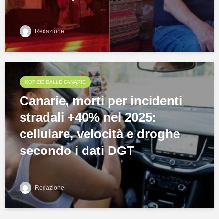
Redazione
NOTIZIE DALLE CANARIE
Canarie, morti per incidenti
stradali +40% nel 2025:
cellulare, velocità e droghe
secondo i dati DGT
Redazione