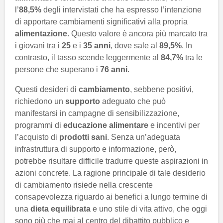
l’
88,5%
degli intervistati che ha espresso l’intenzione
di apportare cambiamenti significativi alla propria
alimentazione
. Questo valore è ancora più marcato tra
i giovani tra i
25
e i
35 anni
, dove sale al
89,5%
. In
contrasto, il tasso scende leggermente al
84,7%
tra le
persone che superano i
76 anni
.
Questi desideri di
cambiamento
, sebbene positivi,
richiedono un
supporto
adeguato che può
manifestarsi in campagne di sensibilizzazione,
programmi di
educazione alimentare
e incentivi per
l’acquisto di
prodotti sani
. Senza un’adeguata
infrastruttura di supporto e informazione, però,
potrebbe risultare difficile tradurre queste aspirazioni in
azioni concrete. La ragione principale di tale desiderio
di cambiamento risiede nella crescente
consapevolezza riguardo ai benefici a lungo termine di
una
dieta equilibrata
e uno stile di vita attivo, che oggi
sono più che mai al centro del dibattito pubblico e