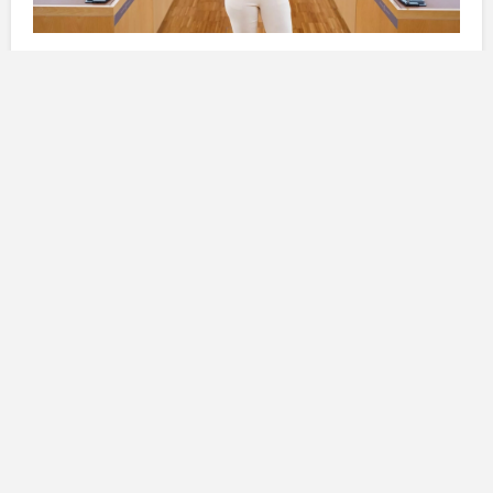
La necessità di preservare
l’ambiente
Nel corso del suo intervento,
Dávila
ha sottolineato il
forte rifiuto manifestato dai residenti e dai comuni locali
nei confronti della proposta di progetto, che prevedeva
il passaggio su vari spazi naturali da tutelare, come il
Barranco de Ruiz
e
Las Aguas
. Queste aree, ricche
di
biodiversità
e bellezze naturali, non possono
essere compromesse dai progetti infrastrutturali. La
presidente ha affermato:
“Abbiamo parlato con il
Governo delle Canarie per fare lo studio al contrario,
da Los Realejos a La Guancha, entrando nei tunnel in
tutti quegli spazi, in modo che non comporti la
distruzione di luoghi come il Barranco de Ruiz e Las
Aguas.”