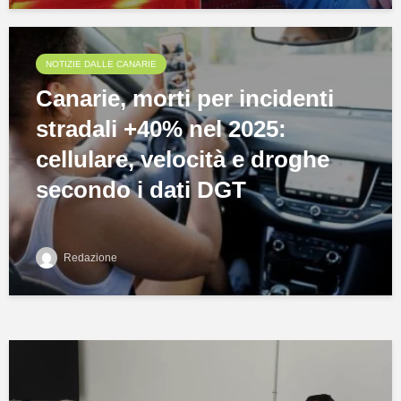
NOTIZIE DALLE CANARIE
Canarie, morti per incidenti
stradali +40% nel 2025:
cellulare, velocità e droghe
secondo i dati DGT
Redazione