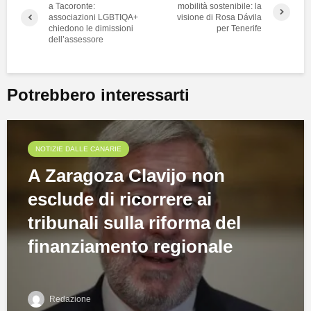
a Tacoronte:
mobilità sostenibile: la
associazioni LGBTIQA+
visione di Rosa Dávila
chiedono le dimissioni
per Tenerife
dell’assessore
Potrebbero interessarti
NOTIZIE DALLE CANARIE
A Zaragoza Clavijo non
esclude di ricorrere ai
tribunali sulla riforma del
finanziamento regionale
Redazione