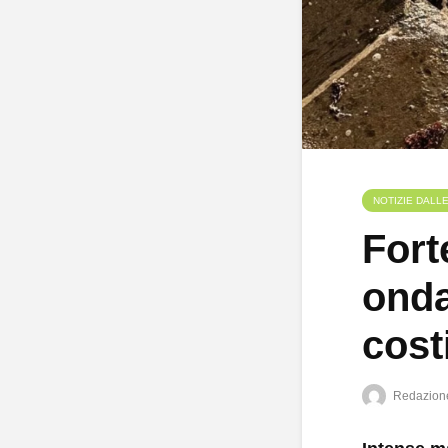
NOTIZIE DALL
Fort
onda
cost
Redazion