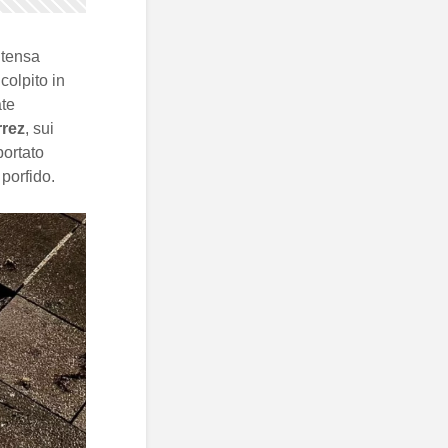
ntensa
colpito in
ate
rrez
, sui
portato
 porfido.