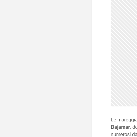
Le mareggiat
Bajamar
, d
numerosi dan