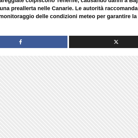
areggiate colpiscono Tenerife, causando danni a Ba
 una preallerta nelle Canarie. Le autorità raccomand
monitoraggio delle condizioni meteo per garantire la