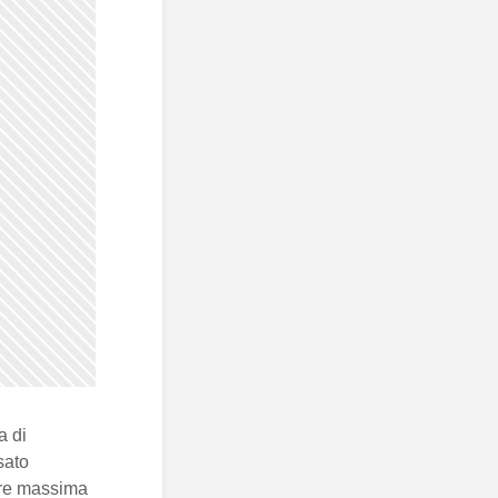
a di
sato
tare massima