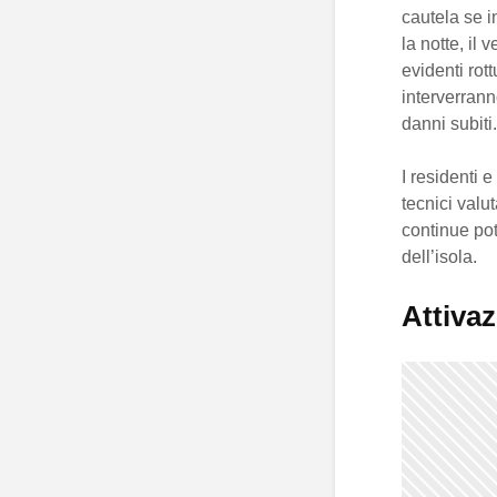
cautela se i
la notte, il
evidenti rott
interverrann
danni subiti.
I residenti e
tecnici val
continue pot
dell’isola.
Attivaz