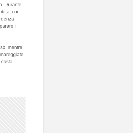
lo. Durante
itica, con
ergenza
parare i
iso, mentre i
 mareggiate
a costa