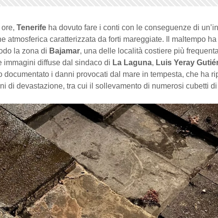
 ore,
Tenerife
ha dovuto fare i conti con le conseguenze di un’i
e atmosferica caratterizzata da forti mareggiate. Il maltempo ha 
modo la zona di
Bajamar
, una delle località costiere più frequent
Le immagini diffuse dal sindaco di
La Laguna
,
Luis Yeray Gutié
 documentato i danni provocati dal mare in tempesta, che ha ri
ni di devastazione, tra cui il sollevamento di numerosi cubetti di