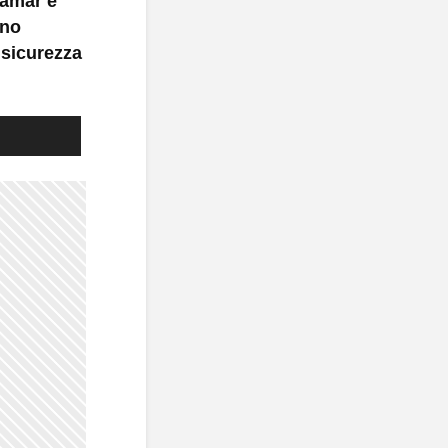
jamar e
ano
 sicurezza