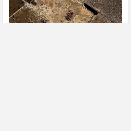
Danni visibili e sicurezza
pubblica
Le mareggiate hanno avuto un impatto significativo
sull’infrastruttura costiera di
Bajamar
, dove il mare,
con onde che hanno raggiunto il lungomare, ha
causato numerosi danni visibili. Il sindaco
Gutiérrez
ha esortato i cittadini a esercitare massima cautela se
intendono recarsi in spiaggia, consapevoli del
potenziale pericolo. Durante la notte, il vento forte e il
mare in tempesta hanno portato a una situazione
critica, con evidenti rotture e distruzioni.
Gutiérrez
ha
assicurato che le squadre di emergenza interverranno
non appena le condizioni meteorologiche