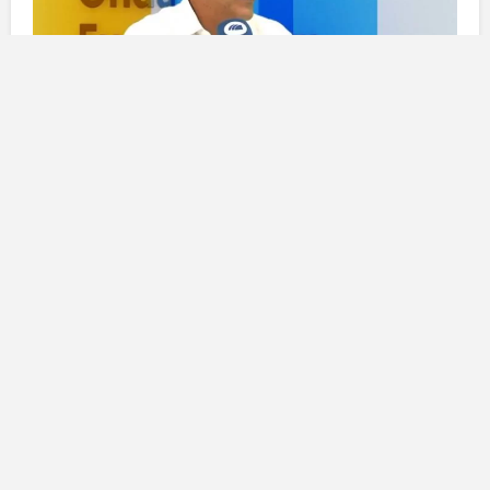
Problemi rilevati attraverso
l’ascolto degli imprenditori
Negli ultimi giorni,
Miguel Felipe Rastrero
ha avviato
un dialogo diretto con gli imprenditori e i lavoratori del
poligono, effettuando numerose visite per
comprendere le problematiche più gravi che
necessitano di attenzione immediata. Durante queste
interazioni, il consigliere ha messo in luce una serie di
carenze critiche
che non solo compromettono il
funzionamento quotidiano delle aziende presenti, ma