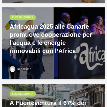
FUERTEVENTURA
Africagua 2025 alle Canarie
promuove cooperazione per
l’acqua e le energie
rinnovabili con l’Africa
Redazione
FUERTEVENTURA
A Fuerteventura il 67% dei