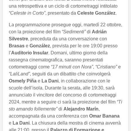
una retrospettiva e un ciclo di cortometraggi intitolato
“Celeste in Corto”
, presentato da
Celeste González
.
La programmazione prosegue oggi, martedì 22 ottobre,
con la proiezione del film
“Sedimenti”
di
Adrián
Silvestre
, preceduta da una conversazione con
Brasas
e
González
, prevista per le ore 19:00 presso
l’
Auditorio Insular
. Domani, ultimo giorno della
rassegna cinematografica, saranno presentati
cortometraggi come
“17 minuti con Nora”
,
“Cristiano”
e
“LaliLand”
, seguiti da un dibattito che coinvolgerà
Osmely Piña
e
La Dani
, in collaborazione con le
scuole dell’isola. Durante la serata, alle 19:30, sarà
annunciato il vincitore del concorso di cortometraggi
2024, mentre a seguire ci sarà la proiezione del film
“Ti
sto amando follemente”
di
Alejandro Marín
,
accompagnata da una conferenza con
Omar Banana
e
La Dani
. La chiusura della mostra di cinema avverrà
alle 21:00, presso il
Palazzo di Formazione e