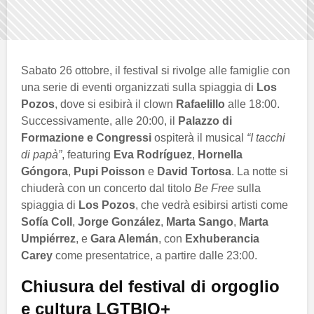
Sabato 26 ottobre, il festival si rivolge alle famiglie con
una serie di eventi organizzati sulla spiaggia di
Los
Pozos
, dove si esibirà il clown
Rafaelillo
alle 18:00.
Successivamente, alle 20:00, il
Palazzo di
Formazione e Congressi
ospiterà il musical
“I tacchi
di papà”
, featuring
Eva Rodríguez
,
Hornella
Góngora
,
Pupi Poisson
e
David Tortosa
. La notte si
chiuderà con un concerto dal titolo
Be Free
sulla
spiaggia di
Los Pozos
, che vedrà esibirsi artisti come
Sofía Coll
,
Jorge González
,
Marta Sango
,
Marta
Umpiérrez
, e
Gara Alemán
, con
Exhuberancia
Carey
come presentatrice, a partire dalle 23:00.
Chiusura del festival di orgoglio
e cultura LGTBIQ+