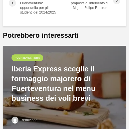
Fuerteventura:
proposta di intervento di
opportunità per gli
Miguel Felipe Rastrero
studenti del 2024/2025
Potrebbero interessarti
FUERTEVENTURA
Iberia Express sceglie il
formaggio majorero di
Fuerteventura nel menu
business dei voli brevi
Redazione