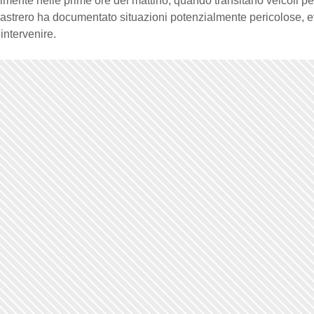
lmente nelle prime ore del mattino, quando transitano veicoli pe
 Rastrero ha documentato situazioni potenzialmente pericolose, 
 intervenire.