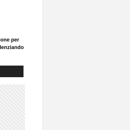
ione per
idenziando