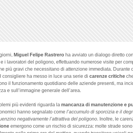
giorni,
Miguel Felipe Rastrero
ha avviato un dialogo diretto con
 e i lavoratori del poligono, effettuando numerose visite per co
he più gravi che necessitano di attenzione immediata. Durante 
 il consigliere ha messo in luce una serie di
carenze critiche
che
no il funzionamento quotidiano delle aziende presenti, ma inc
zza e sull’immagine generale dell’area.
lemi più evidenti riguarda la
mancanza di manutenzione e pul
conomici hanno segnalato come
l’accumulo di sporcizia e il deg
nfluenzino negativamente l’attrattiva del poligono
. Inoltre, le caren
zione
emergono come un rischio di sicurezza: molte strade sono