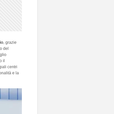
io
, grazie
o del
glio
 il
ali centri
onalità e la