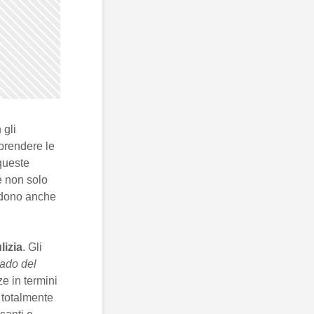
 gli
mprendere le
queste
 non solo
idono anche
izia
. Gli
rado del
ze in termini
 totalmente