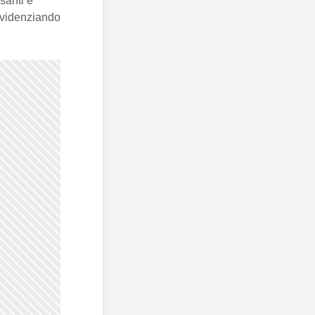
santi e
evidenziando