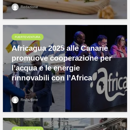
Redazione
FUERTEVENTURA
Africagua 2025 alle Canarie
promuove cooperazione per
l’acqua e le energie
rinnovabili con l’Africa
Redazione
FUERTEVENTURA