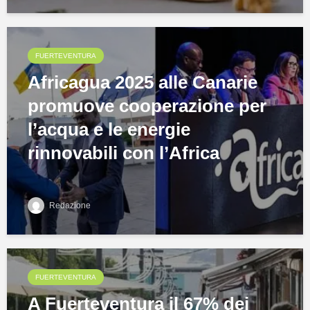
FUERTEVENTURA
Africagua 2025 alle Canarie
promuove cooperazione per
l’acqua e le energie
rinnovabili con l’Africa
Redazione
FUERTEVENTURA
A Fuerteventura il 67% dei