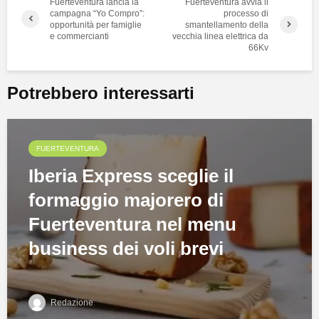
Fuerteventura lancia la
Fuerteventura avvia il
campagna “Yo Compro”:
processo di
opportunità per famiglie
smantellamento della
e commercianti
vecchia linea elettrica da
66Kv
Potrebbero interessarti
FUERTEVENTURA
Iberia Express sceglie il
formaggio majorero di
Fuerteventura nel menu
business dei voli brevi
Redazione