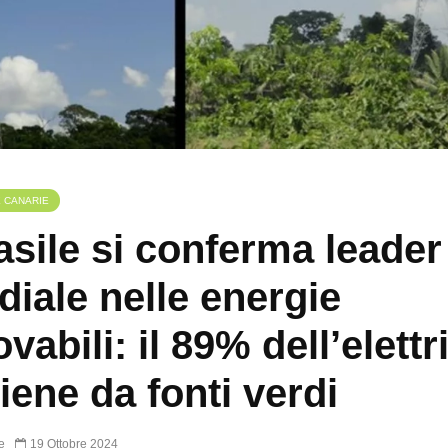
E CANARIE
rasile si conferma leader
iale nelle energie
vabili: il 89% dell’elettr
iene da fonti verdi
e
19 Ottobre 2024