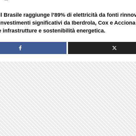
il Brasile raggiunge l’89% di elettricità da fonti rinnov
investimenti significativi da Iberdrola, Cox e Acciona
 infrastrutture e sostenibilità energetica.