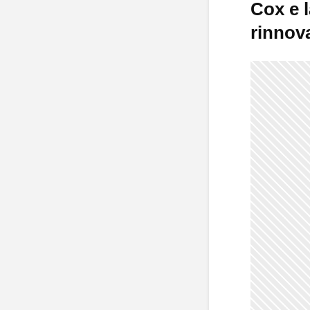
Cox e 
rinnova