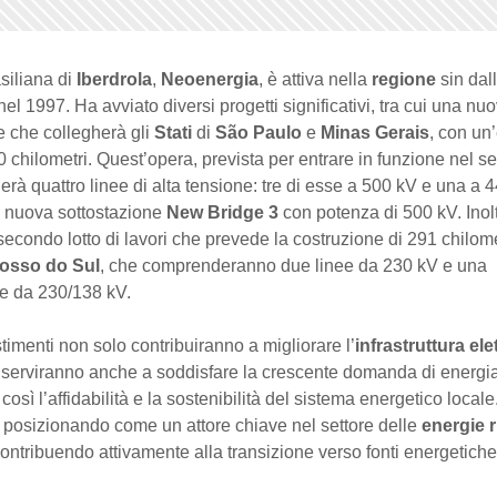
asiliana di
Iberdrola
,
Neoenergia
, è attiva nella
regione
sin dal
el 1997. Ha avviato diversi progetti significativi, tra cui una nuo
e che collegherà gli
Stati
di
São Paulo
e
Minas Gerais
, con un
00 chilometri. Quest’opera, prevista per entrare in funzione nel s
erà quattro linee di alta tensione: tre di esse a 500 kV e una a 
a nuova sottostazione
New Bridge 3
con potenza di 500 kV. Inolt
secondo lotto di lavori che prevede la costruzione di 291 chilomet
osso do Sul
, che comprenderanno due linee da 230 kV e una
ne da 230/138 kV.
timenti non solo contribuiranno a migliorare l’
infrastruttura ele
 serviranno anche a soddisfare la crescente domanda di energi
così l’affidabilità e la sostenibilità del sistema energetico locale
i posizionando come un attore chiave nel settore delle
energie r
contribuendo attivamente alla transizione verso fonti energetiche 