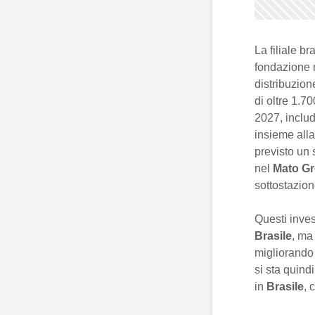
La filiale br
fondazione n
distribuzion
di oltre 1.7
2027, includ
insieme all
previsto un 
nel
Mato Gr
sottostazio
Questi inves
Brasile
, ma
migliorando 
si sta quind
in
Brasile
, 