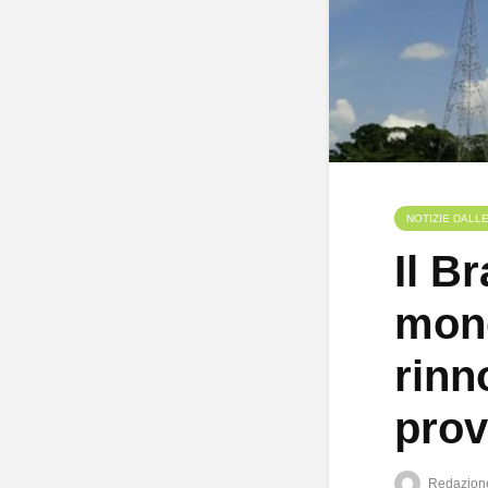
NOTIZIE DALL
Il B
mond
rinno
prov
Redazion