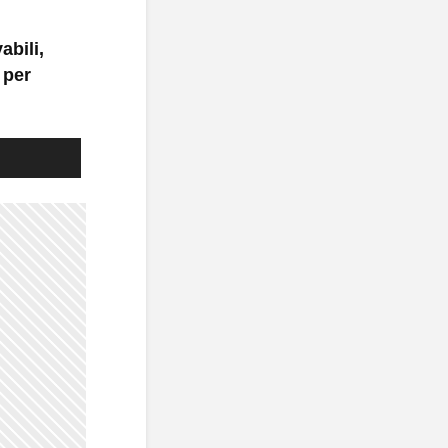
abili,
 per