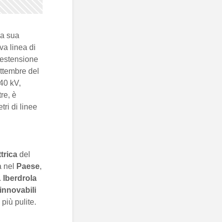
la sua
va linea di
’estensione
ettembre del
440 kV,
re, è
ri di linee
ttrica
del
a nel
Paese
,
.
Iberdrola
innovabili
più pulite.