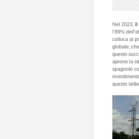
Nel 2023,
il
l’89% dell’e
colloca al p
globale, che
questo succe
aprono la st
spagnole 
investiment
questo setto