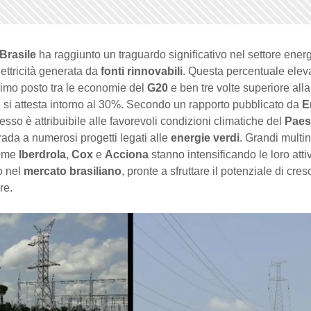
 Brasile
ha raggiunto un traguardo significativo nel settore ener
lettricità generata da
fonti rinnovabili
. Questa percentuale eleva
rimo posto tra le economie del
G20
e ben tre volte superiore all
 si attesta intorno al 30%. Secondo un rapporto pubblicato da
E
sso è attribuibile alle favorevoli condizioni climatiche del
Paes
rada a numerosi progetti legati alle
energie verdi
. Grandi multi
come
Iberdrola
,
Cox
e
Acciona
stanno intensificando le loro attiv
o nel
mercato brasiliano
, pronte a sfruttare il potenziale di cresc
re.