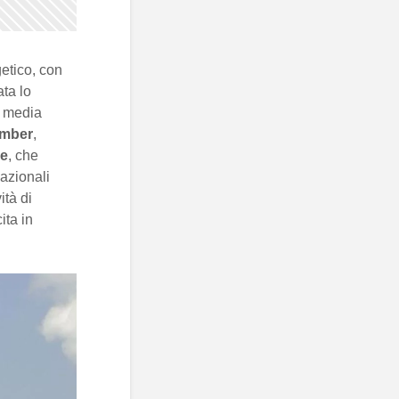
getico, con
ta lo
a media
mber
,
e
, che
nazionali
ità di
ita in