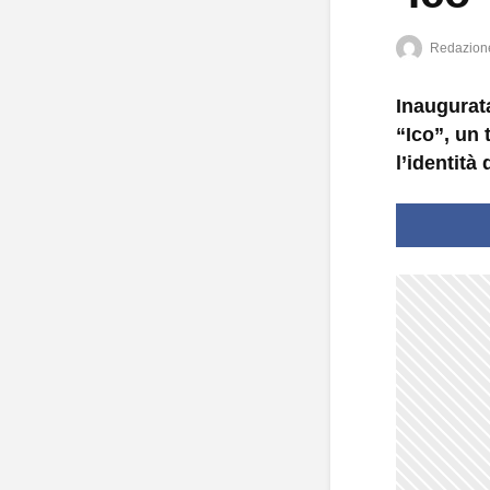
Redazion
Inaugurat
“Ico”, un 
l’identità