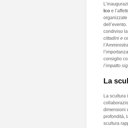
L’inaugurazi
Ico
e l’affet
organizzate 
dell’evento. 
condiviso l
cittadini e c
l’Amministr
l’importanza 
consiglio co
l’impatto sig
La scu
La scultura 
collaborazio
dimensioni d
profondità,
scultura ra