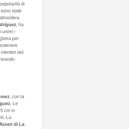
popolarità di
, sono state
’atmosfera
dríguez
, ha
 unire i
gliera per
 sostenere
ui membri del
lineando
ómez
, con la
íguez
. Le
75 cm in
li. La
Museo di La