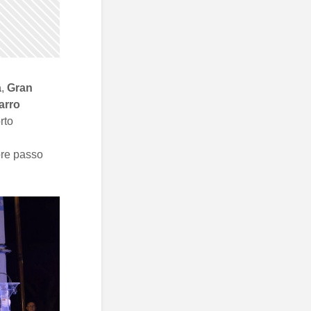
a
,
Gran
arro
rto
ore passo