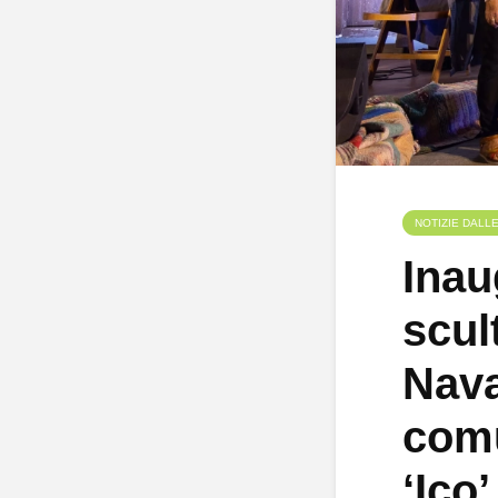
NOTIZIE DALL
Inau
scul
Nava
com
‘Ico’