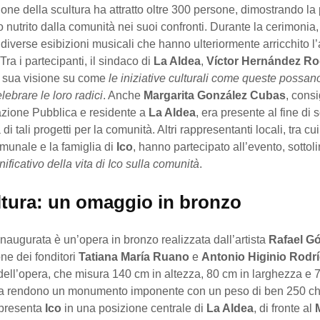
one della scultura ha attratto oltre 300 persone, dimostrando la 
to nutrito dalla comunità nei suoi confronti. Durante la cerimonia
diverse esibizioni musicali che hanno ulteriormente arricchito l
Tra i partecipanti, il sindaco di
La Aldea
,
Víctor Hernández Ro
a sua visione su come
le iniziative culturali come queste possano
elebrare le loro radici
. Anche
Margarita González Cubas
, consi
azione Pubblica e residente a
La Aldea
, era presente al fine di
di tali progetti per la comunità. Altri rappresentanti locali, tra c
munale e la famiglia di
Ico
, hanno partecipato all’evento, sotto
nificativo della vita di Ico sulla comunità
.
ltura: un omaggio in bronzo
inaugurata è un’opera in bronzo realizzata dall’artista
Rafael G
ne dei fonditori
Tatiana María Ruano
e
Antonio Higinio Rodr
ell’opera, che misura 140 cm in altezza, 80 cm in larghezza e 
 la rendono un monumento imponente con un peso di ben 250 chi
ppresenta
Ico
in una posizione centrale di
La Aldea
, di fronte al