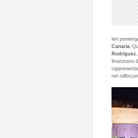
Ieri pomerig
Canaria
. Q
Rodríguez
,
finanziario 
rappresentat
nel rafforza