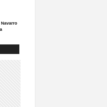
o Navarro
ra