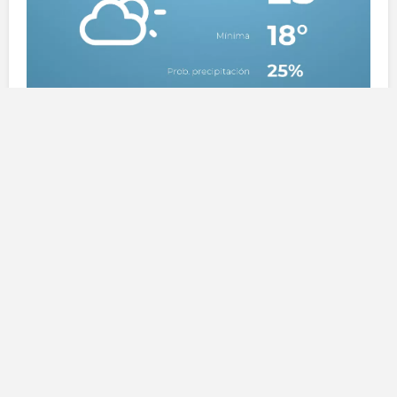
Previsioni del tempo per oggi
Oggi, il cielo a
Santa Lucía de Tirajana
si presenterà
con
nubi alte
nelle prime ore, offrendo uno scenario
tipicamente primaverile. Nel pomeriggio, sarà
possibile vedere qualche schiarita, ma le probabilità di
pioggia
rimangono estremamente basse. Le
temperature quindi varieranno, con minime attorno ai
18 gradi
e massime che raggiungeranno i
25 gradi
. I
venti saranno leggeri, indirizzati dal nord, dando una
sensazione di freschezza durante la giornata.
Questo clima mite rende la zona ideale per attività
all’aperto, dalla passeggiata nei parchi locali alle visite