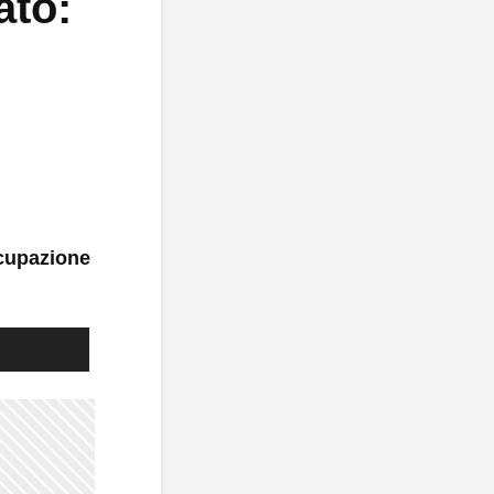
ato:
ccupazione