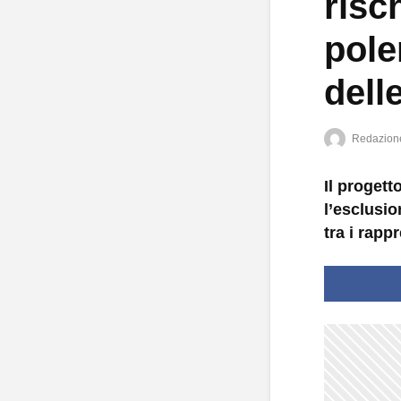
risc
pole
dell
Redazion
Il progett
l’esclusi
tra i rapp