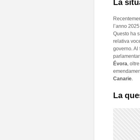
La situ
Recentement
l’anno 2025
Questo ha s
relativa voc
governo. Al 
parlamentar
Évora
, oltr
emendamenti
Canarie
.
La ques