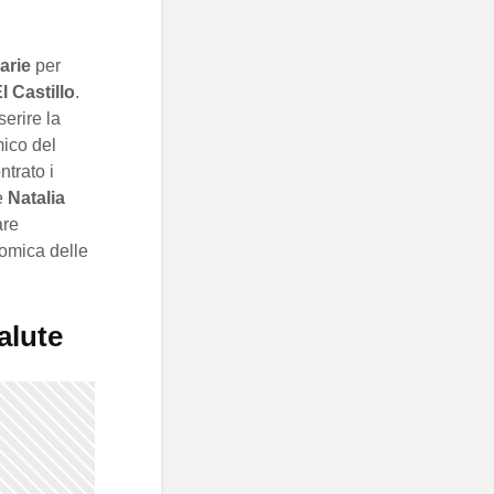
arie
per
l Castillo
.
erire la
mico del
ntrato i
e
Natalia
are
nomica delle
alute