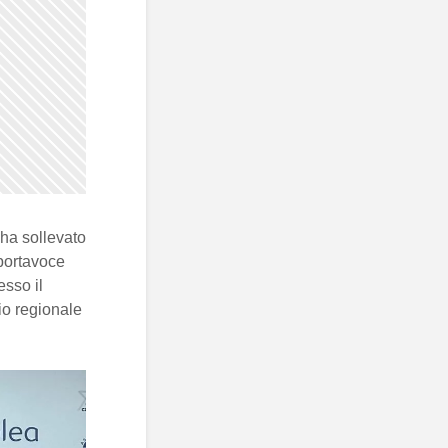
ha sollevato
l portavoce
esso il
io regionale