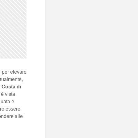
 per elevare
ttualmente,
e
Costa di
 è vista
guata e
ro essere
ondere alle