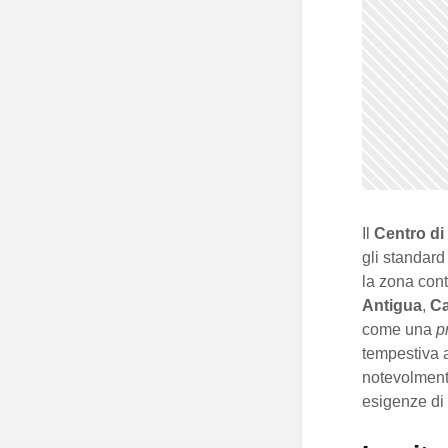
Il
Centro di 
gli standard
la zona cont
Antigua
,
Ca
come una
p
tempestiva ag
notevolmente
esigenze di