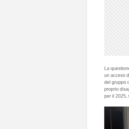
La question
un acceso dib
del gruppo 
proprio disa
per il 2025,