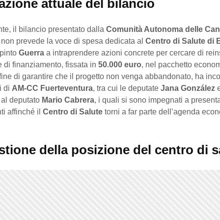
azione attuale del bilancio
e, il bilancio presentato dalla
Comunità Autonoma delle Can
 non prevede la voce di spesa dedicata al
Centro di Salute di E
pinto
Guerra
a intraprendere azioni concrete per cercare di reins
e di finanziamento, fissata in
50.000 euro
, nel pacchetto econo
fine di garantire che il progetto non venga abbandonato, ha inco
i di
AM-CC Fuerteventura
, tra cui le deputate
Jana González
e al deputato
Mario Cabrera
, i quali si sono impegnati a present
 affinché il
Centro di Salute
torni a far parte dell’agenda eco
tione della posizione del centro di s