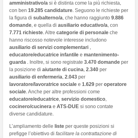
amministrativo/a
si è distinta come la più richiesta,
con ben
19.285 candidature
. Seguono le richieste per
la figura di
subalterno/a
, che hanno raggiunto
9.886
domande
, e quella di
ausiliario educativo/a
, con
7.771 richieste
. Altre
categorie di personale
che
hanno riscosso notevole interesse includono
ausiliario di servizi complementari
,
educatore/educatrice infantile
e
mantenimento-
guarda
. Inoltre, si sono registrate
3.470 domande
per
la posizione di
aiutante di cucina
,
2.340
per
ausiliario di enfermeria
,
2.043
per
lavoratore/lavoratrice sociale
e
1.629
per
operatore
sociale
. Anche per altre professioni come
educatore/educatrice
,
servizio domestico
,
cocinero/cucinera
e
ATS-DUE
si sono contate
diverse candidature.
L’ampliamento delle
liste
per queste posizioni si
prefigge l’obiettivo di
facilitare la contrattazione di