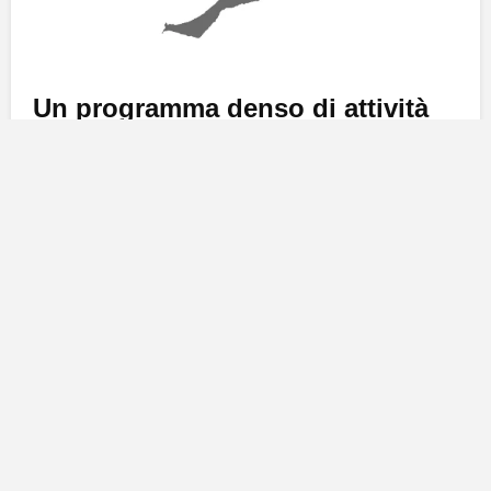
Un programma denso di attività
La
Settimana della Infanzia
si svolgerà dal
18 al 22
novembre
, offrendo un mix di incontri e laboratori
indirizzati a famiglie e bambini. L’iniziativa è parte di
un progetto più ampio chiamato
Città Amica dei
Bambini
, che mira a creare un ambiente favorevole
per la crescita dei più giovani. Le attività partono
lunedì
18 novembre
con una conferenza sulle
competenze emotive e educative
, tenuta da
professionisti di alto calibro. L’evento avrà luogo
presso il
Centro Culturale di Los Pozos
dalle
18.00
alle 19.30
e vedrà la partecipazione di
Jasmina Ótirz
García
, riconosciuta come
miglior docente infantile in
Spagna per il 2024
, e
Andrea Schoffer Schulz
,