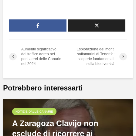
Aumento significativo
Esplorazione dei monti
del traffico aereo nei
sottomarini di Tenerife:
porti aerei delle Canarie
scoperte fondamentali
nel 2024
sulla biodiversità
Potrebbero interessarti
NOTIZIE DALLE CANARIE
A Zaragoza Clavijo non
esclude di ricorrere ai