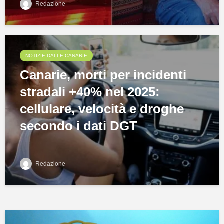
Redazione
NOTIZIE DALLE CANARIE
Canarie, morti per incidenti
stradali +40% nel 2025:
cellulare, velocità e droghe
secondo i dati DGT
Redazione