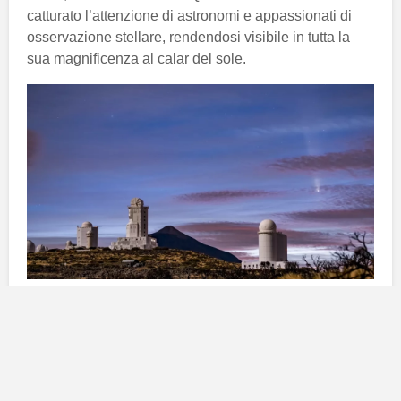
catturato l’attenzione di astronomi e appassionati di
osservazione stellare, rendendosi visibile in tutta la
sua magnificenza al calar del sole.
Il cometa C/2023 A3 Tsuchinshan-
Atlas: il ‘cometa del secolo’
Il cometa
C/2023 A3
, comunemente noto come
Tsuchinshan-Atlas
, si è guadagnato l’appellativo di