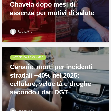
Chavela dopo mesi di
assenza per motivi di salute
Redazione
NOTIZIE DALLE CANARIE
Canarie, morti per incidenti
stradali +40% nel 2025:
cellulare, velocità e droghe
secondo i dati DGT