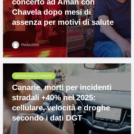
concerto ad Amán con
Chavela dopo mesi di
assenza per motivi di salute
Redazione
NOTIZIE DALLE CANARIE
Canarie, morti per incidenti
stradali +40% nel 2025:
cellulare, velocità e droghe
secondo i dati DGT