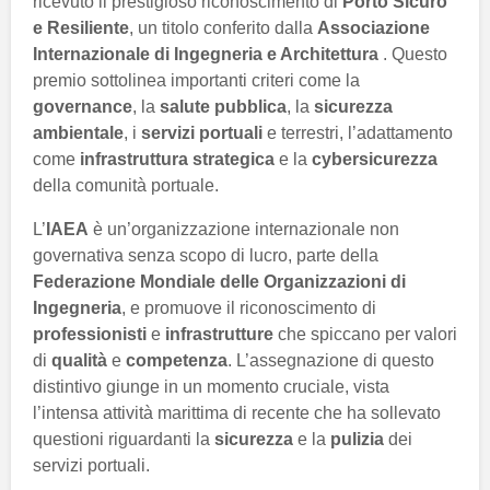
ricevuto il prestigioso riconoscimento di
Porto Sicuro
e Resiliente
, un titolo conferito dalla
Associazione
Internazionale di Ingegneria e Architettura
. Questo
premio sottolinea importanti criteri come la
governance
, la
salute pubblica
, la
sicurezza
ambientale
, i
servizi portuali
e terrestri, l’adattamento
come
infrastruttura strategica
e la
cybersicurezza
della comunità portuale.
L’
IAEA
è un’organizzazione internazionale non
governativa senza scopo di lucro, parte della
Federazione Mondiale delle Organizzazioni di
Ingegneria
, e promuove il riconoscimento di
professionisti
e
infrastrutture
che spiccano per valori
di
qualità
e
competenza
. L’assegnazione di questo
distintivo giunge in un momento cruciale, vista
l’intensa attività marittima di recente che ha sollevato
questioni riguardanti la
sicurezza
e la
pulizia
dei
servizi portuali.