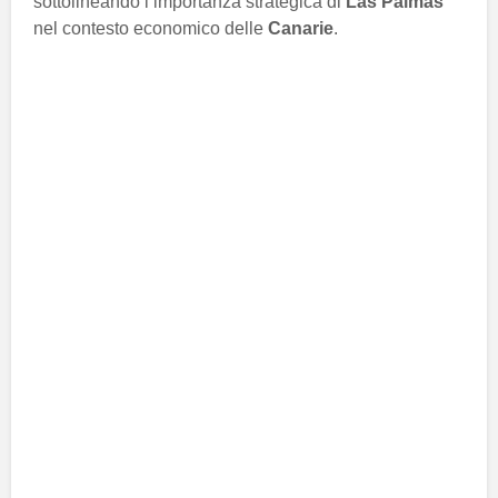
sottolineando l’importanza strategica di
Las Palmas
nel contesto economico delle
Canarie
.