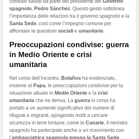
cordiale saluto da parte del presidente del
Governo
spagnolo
,
Pedro Sánchez
. Questo gesto sottolinea
l’importanza delle relazioni tra il governo spagnolo e la
Santa Sede
, così come l’impegno comune per
affrontare le questioni
sociali
e
umanitarie
.
Preoccupazioni condivise: guerra
in Medio Oriente e crisi
umanitaria
Nel corso dell’incontro,
Bolaños
ha evidenziato,
insieme al
Papa
, le preoccupazioni condivise per la
situazione attuale in
Medio Oriente
e la
crisi
umanitaria
che ne deriva. La
guerra
in corso ha
portato a un aumento significativo del numero di
rifugiati e migranti, spingendo molti a cercare
sicurezza in terre lontane, come le
Canarie
. Il ministro
spagnolo ha partecipato anche a un ricevimento con
l’
ambasciatrice spagnola presso la Santa Sede
,