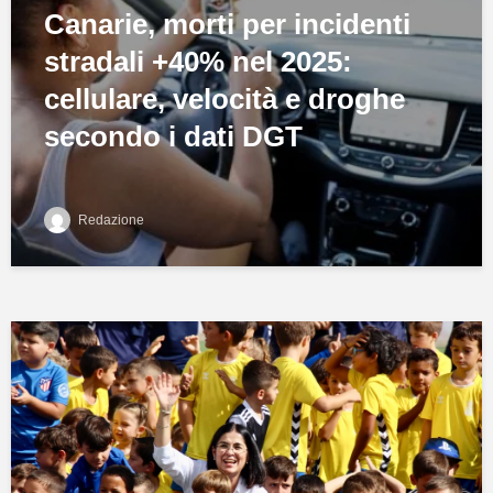
Canarie, morti per incidenti
stradali +40% nel 2025:
cellulare, velocità e droghe
secondo i dati DGT
Redazione