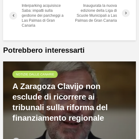
Interparking acquisisce
Inaugurata la nuova
Saba: impatti sulla
edizione della Liga di
gestione dei parcheggi a
Scuole Municipali a Las
Las Palmas di Gran
Palmas de Gran Canaria
Canaria
Potrebbero interessarti
NOTIZIE DALLE CANARIE
A Zaragoza Clavijo non
esclude di ricorrere ai
tribunali sulla riforma del
finanziamento regionale