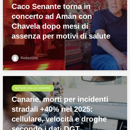
Caco Senante torna in
concerto ad Amán con
Chavela dopo mesi di
assenza per motivi di salute
Redazione
NOTIZIE DALLE CANARIE
Canarie, morti per incidenti
stradali +40% nel 2025:
cellulare, velocità e droghe
secondo i dati DGT