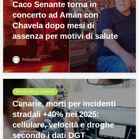
Caco Senante torna in
concerto ad Amán con
Chavela dopo mesi di
assenza per motivi di salute
Redazione
NOTIZIE DALLE CANARIE
Canarie, morti per incidenti
stradali +40% nel 2025:
cellulare, velocità e droghe
secondo i dati DGT