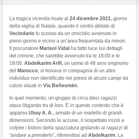
La tragica vicenda risale al
24 dicembre 2021
, giorno
della vigilia di Natale, quando il centro abitato di
Vecindario
fu scosso da un omicidio avvenuto in
pieno giorno e vicino a un’area frequentata da minori.
Il procuratore
Marisol Vidal
ha fatto luce sui dettagli
del crimine, che sarebbe avvenuto tra le 18:00 e le
19:00.
Abdelkarim Arifi
, un uomo di 48 anni originario
del
Marocco
, si trovava in compagnia di un altro
individuo non identificato nei pressi di alcuni campi da
calcio situati in
Via Beñesmén
.
In quel momento, un gruppo di circa dieci ragazzi
stava litigando tra di loro. È in questo contesto che è
apparso
Ubay A. A.
, armato di un martello di grandi
dimensioni. Secondo le accuse, il sospettato iniziò a
colpire i bidoni della spazzatura gridando ai ragazzi di
“andare a prenderlo”
, riferendosi ad
Abdelkarim
. La