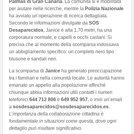
Palmas di Gran Canaria
. La comunità si è mobilitata
per aiutare nelle ricerche, mentre la
Polizia Nazionale
ha avviato un’operazione di ricerca dettagliata.
Secondo le informazioni divulgate da
SOS
Desaparecidos
, Janice è alta 1,70 metri, ha una
corporatura normale, e capelli e occhi castani. Si
precisa che al momento della scomparsa indossava
un abbigliamento specifico: un completo nero tipo
blusone e sandali neri.
La scomparsa di
Janice
ha generato preoccupazione
tra i familiari e nella comunità locale. Le autorità hanno
emanato un appello alla popolazione affinché
chiunque abbia informazioni utili contatti i numeri
telefonici
644 712 806
e
649 952 957
, o invii un’email
a
sosdesaparecidos@sosdesaparecidos.es
.
L’importanza della collaborazione cittadina è
fondamentale in situazioni come questa, dove ogni
dettaglio può risultare significativo.