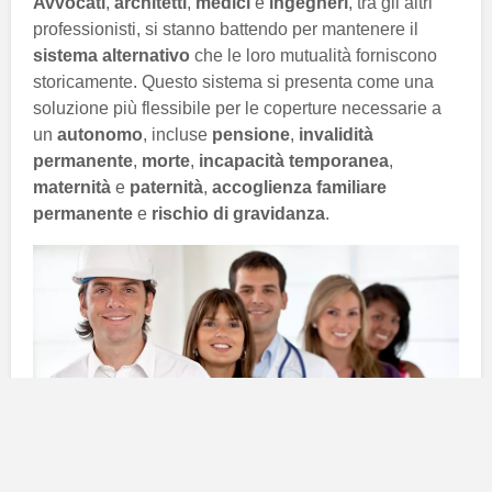
Avvocati
,
architetti
,
medici
e
ingegneri
, tra gli altri
professionisti, si stanno battendo per mantenere il
sistema alternativo
che le loro mutualità forniscono
storicamente. Questo sistema si presenta come una
soluzione più flessibile per le coperture necessarie a
un
autonomo
, incluse
pensione
,
invalidità
permanente
,
morte
,
incapacità temporanea
,
maternità
e
paternità
,
accoglienza familiare
permanente
e
rischio di gravidanza
.