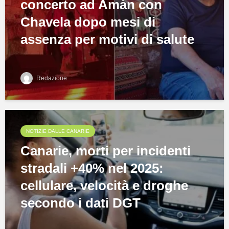
concerto ad Amán con
Chavela dopo mesi di
assenza per motivi di salute
Redazione
NOTIZIE DALLE CANARIE
Canarie, morti per incidenti
stradali +40% nel 2025:
cellulare, velocità e droghe
secondo i dati DGT