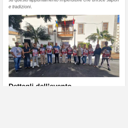
e tradizioni
.
Dettagli dell’evento
La
Notte di Tapas, Vino e Cultura
avrà luogo nella
pittoresca piazza di
San Juan
e si preannuncia come
una serata all’insegna del buon cibo e del
divertimento. L’evento è organizzato dal
Comune di
Telde
e prevedrà la presenza di diversi locali che