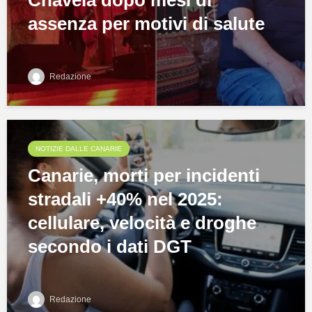
Chavela dopo mesi di
assenza per motivi di salute
Redazione
NOTIZIE DALLE CANARIE
Canarie, morti per incidenti
stradali +40% nel 2025:
cellulare, velocità e droghe
secondo i dati DGT
Redazione