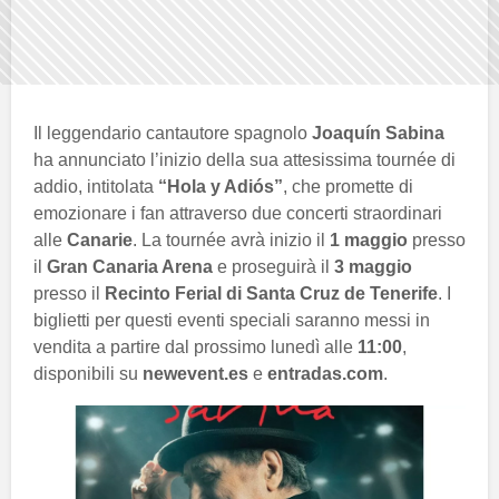
Il leggendario cantautore spagnolo
Joaquín Sabina
ha annunciato l’inizio della sua attesissima tournée di
addio, intitolata
“Hola y Adiós”
, che promette di
emozionare i fan attraverso due concerti straordinari
alle
Canarie
. La tournée avrà inizio il
1 maggio
presso
il
Gran Canaria Arena
e proseguirà il
3 maggio
presso il
Recinto Ferial di Santa Cruz de Tenerife
. I
biglietti per questi eventi speciali saranno messi in
vendita a partire dal prossimo lunedì alle
11:00
,
disponibili su
newevent.es
e
entradas.com
.