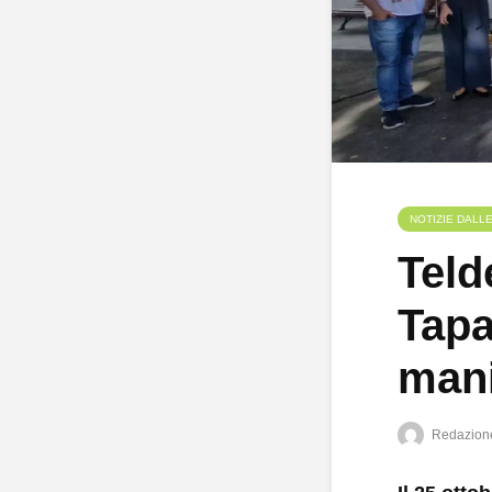
NOTIZIE DALL
Teld
Tapa
mani
Redazion