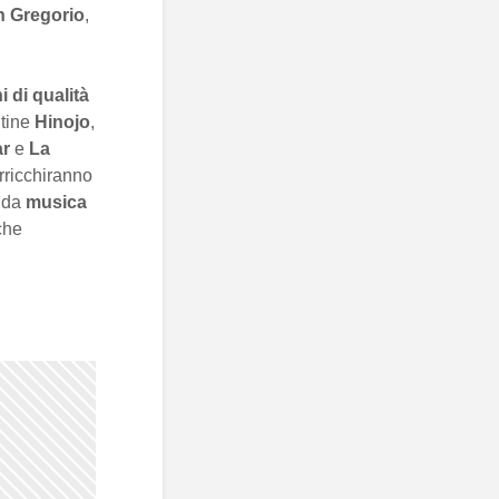
n Gregorio
,
i di qualità
ntine
Hinojo
,
ar
e
La
rricchiranno
o da
musica
che