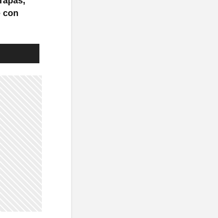
 Tapas,
e con