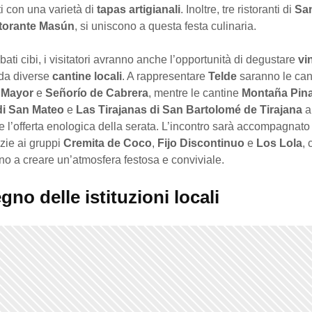
ti con una varietà di
tapas artigianali
. Inoltre, tre ristoranti di
Sa
torante Masún
, si uniscono a questa festa culinaria.
ibati cibi, i visitatori avranno anche l’opportunità di degustare
vin
 da diverse
cantine locali
. A rappresentare
Telde
saranno le ca
 Mayor
e
Señorío de Cabrera
, mentre le cantine
Montaña Pin
i San Mateo
e
Las Tirajanas di San Bartolomé de Tirajana
a
e l’offerta enologica della serata. L’incontro sarà accompagnat
zie ai gruppi
Cremita de Coco
,
Fijo Discontinuo
e
Los Lola
, 
no a creare un’atmosfera festosa e conviviale.
egno delle istituzioni locali