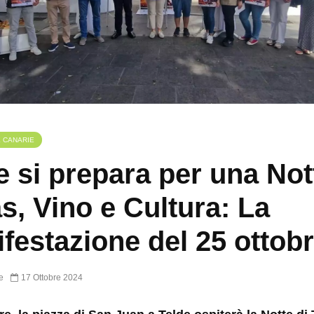
E CANARIE
e si prepara per una Not
s, Vino e Cultura: La
festazione del 25 ottob
e
17 Ottobre 2024