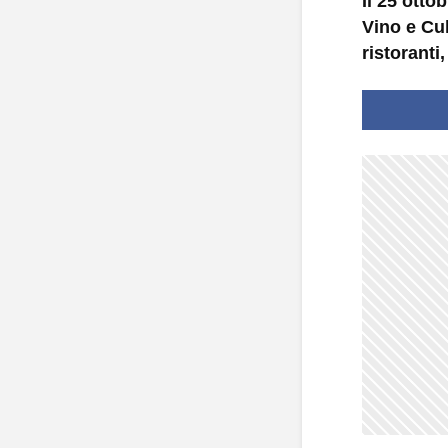
Il 25 otto
Vino e Cu
ristoranti