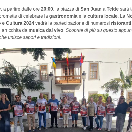
e
, a partire dalle ore
20:00
, la piazza di
San Juan
a
Telde
sarà t
promette di celebrare la
gastronomia
e la
cultura locale
. La
No
 e Cultura 2024
vedrà la partecipazione di numerosi
ristoranti
o, arricchita da
musica dal vivo
.
Scoprite di più su questo appu
che unisce sapori e tradizioni
.