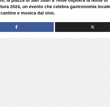
bre, la piazza di San Juan a Telde ospiterà la Notte di
ltura 2024, un evento che celebra gastronomia local
, cantine e musica dal vivo.