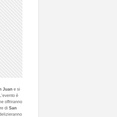
n Juan
e si
L’evento è
he offriranno
ere di
San
delizieranno