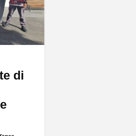
te di
re