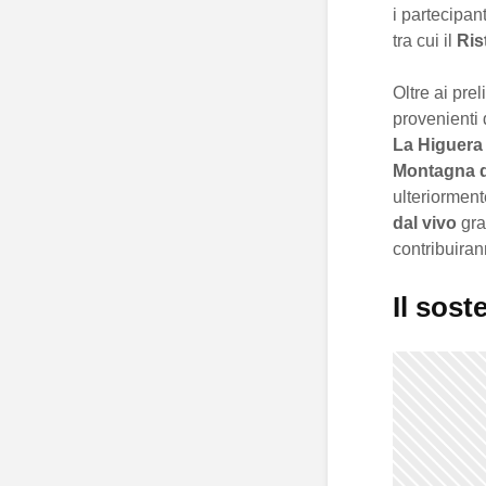
i partecipan
tra cui il
Ris
Oltre ai prel
provenienti
La Higuera
Montagna d
ulteriorment
dal vivo
gra
contribuiran
Il sost