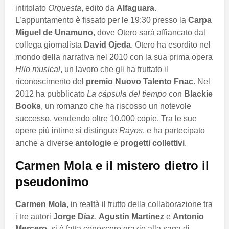
intitolato
Orquesta
, edito da
Alfaguara
.
L’appuntamento è fissato per le 19:30 presso la
Carpa
Miguel de Unamuno
, dove Otero sarà affiancato dal
collega giornalista
David Ojeda
. Otero ha esordito nel
mondo della narrativa nel 2010 con la sua prima opera
Hilo musical
, un lavoro che gli ha fruttato il
riconoscimento del
premio Nuovo Talento Fnac
. Nel
2012 ha pubblicato
La cápsula del tiempo
con
Blackie
Books
, un romanzo che ha riscosso un notevole
successo, vendendo oltre 10.000 copie. Tra le sue
opere più intime si distingue
Rayos
, e ha partecipato
anche a diverse
antologie
e
progetti collettivi
.
Carmen Mola e il mistero dietro il
pseudonimo
Carmen Mola
, in realtà il frutto della collaborazione tra
i tre autori
Jorge Díaz
,
Agustín Martínez
e
Antonio
Mercero
, si è fatta conoscere grazie alla saga di