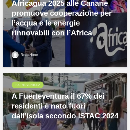
Africagua 2025 alle Canarie
promuove cooperazione per
l’acqua e le energie
rinnovabili con l’Africa
Redazione
FUERTEVENTURA
A Fuerteventura il 67% dei
residenti è nato fuori
dall’isola secondo ISTAC 2024