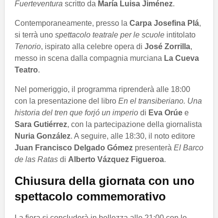
Fuerteventura
scritto da
María Luisa Jiménez
.
Contemporaneamente, presso la
Carpa Josefina Plá
,
si terrà uno
spettacolo teatrale per le scuole
intitolato
Tenorio
, ispirato alla celebre opera di
José Zorrilla
,
messo in scena dalla compagnia murciana
La Cueva
Teatro
.
Nel pomeriggio, il programma riprenderà alle 18:00
con la presentazione del libro
En el transiberiano. Una
historia del tren que forjó un imperio
di
Eva Orúe
e
Sara Gutiérrez
, con la partecipazione della giornalista
Nuria González
. A seguire, alle 18:30, il noto editore
Juan Francisco Delgado Gómez
presenterà
El Barco
de las Ratas
di
Alberto Vázquez Figueroa
.
Chiusura della giornata con uno
spettacolo commemorativo
La fiera si concluderà in bellezza alle 21:00 con lo