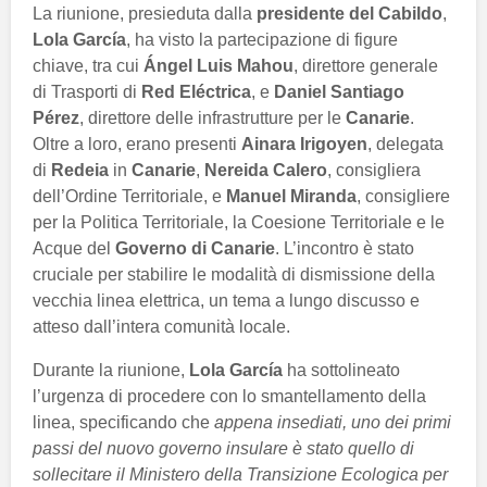
La riunione, presieduta dalla
presidente del Cabildo
,
Lola García
, ha visto la partecipazione di figure
chiave, tra cui
Ángel Luis Mahou
, direttore generale
di Trasporti di
Red Eléctrica
, e
Daniel Santiago
Pérez
, direttore delle infrastrutture per le
Canarie
.
Oltre a loro, erano presenti
Ainara Irigoyen
, delegata
di
Redeia
in
Canarie
,
Nereida Calero
, consigliera
dell’Ordine Territoriale, e
Manuel Miranda
, consigliere
per la Politica Territoriale, la Coesione Territoriale e le
Acque del
Governo di Canarie
. L’incontro è stato
cruciale per stabilire le modalità di dismissione della
vecchia linea elettrica, un tema a lungo discusso e
atteso dall’intera comunità locale.
Durante la riunione,
Lola García
ha sottolineato
l’urgenza di procedere con lo smantellamento della
linea, specificando che
appena insediati, uno dei primi
passi del nuovo governo insulare è stato quello di
sollecitare il Ministero della Transizione Ecologica per