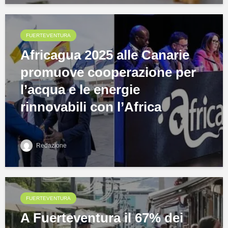
FUERTEVENTURA
Africagua 2025 alle Canarie
promuove cooperazione per
l’acqua e le energie
rinnovabili con l’Africa
Redazione
FUERTEVENTURA
A Fuerteventura il 67% dei