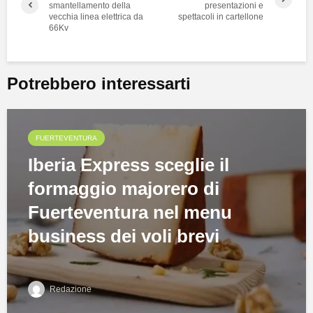
smantellamento della
presentazioni e
vecchia linea elettrica da
spettacoli in cartellone
66Kv
Potrebbero interessarti
FUERTEVENTURA
Iberia Express sceglie il
formaggio majorero di
Fuerteventura nel menu
business dei voli brevi
Redazione