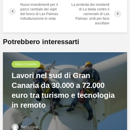
Nuovi investimenti per il
La protesta dei residenti
parco centrale dei vigili
di La Isleta contro il
del fuoco di Las Palmas:
carnevale di Las
ristrutturazione in vista
Palmas: uniti per farsi
ascoltare
Potrebbero interessarti
GRAN CANARIA
Lavori nel sud di Gran
Canaria da 30.000 a 72.000
euro tra turismo e tecnologia
in remoto
Redazione