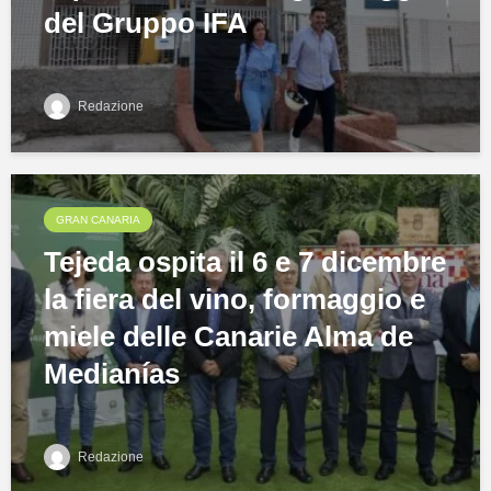
del Gruppo IFA
Redazione
GRAN CANARIA
Tejeda ospita il 6 e 7 dicembre
la fiera del vino, formaggio e
miele delle Canarie Alma de
Medianías
Redazione