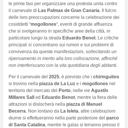
le prime fasi per organizzare una protesta unita contro
il carnevale di
Las Palmas de Gran Canaria
. Il fulcro
delle loro preoccupazioni concerne la celebrazione dei
cosiddetti “
mogollones
“, eventi di grande affluenza
che si svolgeranno in specifiche aree della città, in
particolare lungo la strada
Eduardo Benot
. Le critiche
principali si concentrano sui rumori e sui problemi di
convivenza da queste manifestazioni,
sollecitando un
ripensamento in merito alla loro collocazione, affinché
non interferiscano con la vita quotidiana degli abitanti
.
Per il carnevale del
2025
, è previsto che i
chiringuitos
si trovino nella
piazza de La Luz
e i
mogollones
nel
territorio del mercato del
Porto
, nelle vie
Agustín
Millares Sall
ed
Eduardo Benot
, mentre la fiera delle
attrazioni si dislocherà nella
piazza di Manuel
Becerra
. Non lontano da
La Isleta
, altre celebrazioni
diurne si effettueranno nella parte posteriore del
parco
di Santa Catalina
, mentre le galas si terranno presso il