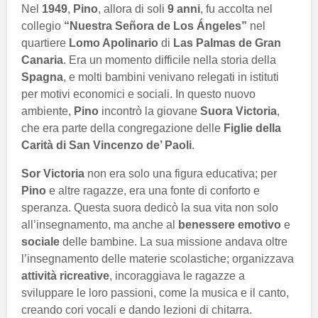
Nel
1949
,
Pino
, allora di soli
9 anni
, fu accolta nel
collegio
“Nuestra Señora de Los Ángeles”
nel
quartiere
Lomo Apolinario
di
Las Palmas de Gran
Canaria
. Era un momento difficile nella storia della
Spagna
, e molti bambini venivano relegati in istituti
per motivi economici e sociali. In questo nuovo
ambiente,
Pino
incontrò la giovane
Suora Victoria
,
che era parte della congregazione delle
Figlie della
Carità di San Vincenzo de’ Paoli
.
Sor Victoria
non era solo una figura educativa; per
Pino
e altre ragazze, era una fonte di conforto e
speranza. Questa suora dedicò la sua vita non solo
all’insegnamento, ma anche al
benessere emotivo
e
sociale
delle bambine. La sua missione andava oltre
l’insegnamento delle materie scolastiche; organizzava
attività ricreative
, incoraggiava le ragazze a
sviluppare le loro passioni, come la musica e il canto,
creando cori vocali e dando lezioni di chitarra.