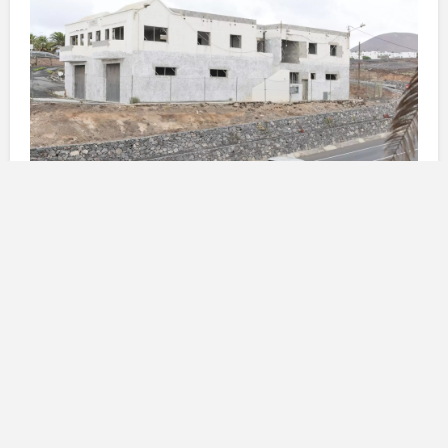
Le problematiche nei lavori di
costruzione
Fino al
2025
, la realizzazione del nuovo parco dei
vigili del fuoco a Tías è ufficialmente rimandata,
sebbene non sia stata ancora specificata una data
precisa. Le divergenze tra il
Cabildo
e la
Rustilanza
hanno portato a una situazione di stallo che ha ora
imposto la necessità di un nuovo bando per
l’assegnazione dei lavori. La
Rustilanza
si era