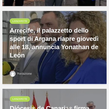
LANZAROTE
Arrecife, il palazzetto dello
sport di Argana riapre giovedì
alle 18, annuncia Yonathan de
León
Redazione
LANZAROTE
Diócesis de Canarias firma