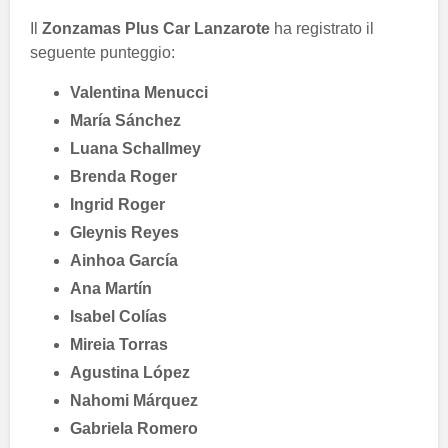
Il
Zonzamas Plus Car Lanzarote
ha registrato il
seguente punteggio:
Valentina Menucci
María Sánchez
Luana Schallmey
Brenda Roger
Ingrid Roger
Gleynis Reyes
Ainhoa García
Ana Martín
Isabel Colías
Mireia Torras
Agustina López
Nahomi Márquez
Gabriela Romero