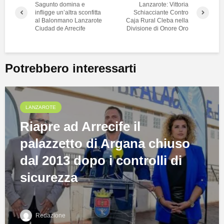
Sagunto domina e
Lanzarote: Vittoria
infligge un’altra sconfitta
Schiacciante Contro
al Balonmano Lanzarote
Caja Rural Cleba nella
Ciudad de Arrecife
Divisione di Onore Oro
Potrebbero interessarti
LANZAROTE
Riapre ad Arrecife il
palazzetto di Argana chiuso
dal 2013 dopo i controlli di
sicurezza
Redazione