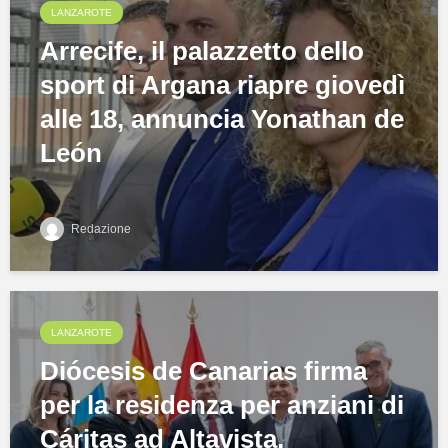
LANZAROTE
Arrecife, il palazzetto dello
sport di Argana riapre giovedì
alle 18, annuncia Yonathan de
León
Redazione
LANZAROTE
Diócesis de Canarias firma
per la residenza per anziani di
Cáritas ad Altavista,