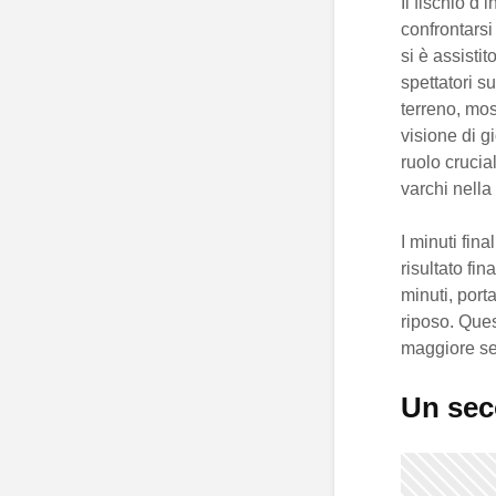
Il fischio d
confrontarsi
si è assisti
spettatori su
terreno, mo
visione di g
ruolo crucial
varchi nella
I minuti fin
risultato fina
minuti, port
riposo. Que
maggiore se
Un sec