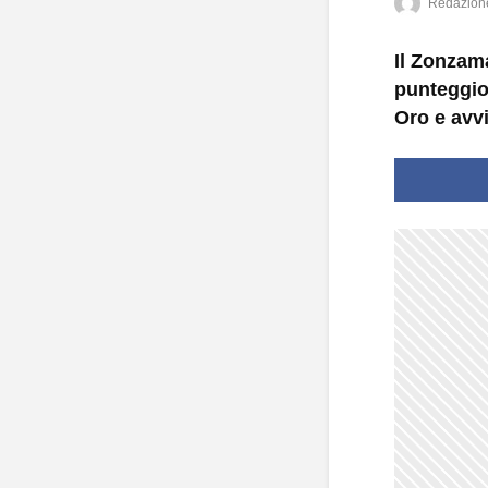
Redazion
Il Zonzam
punteggio
Oro e avv