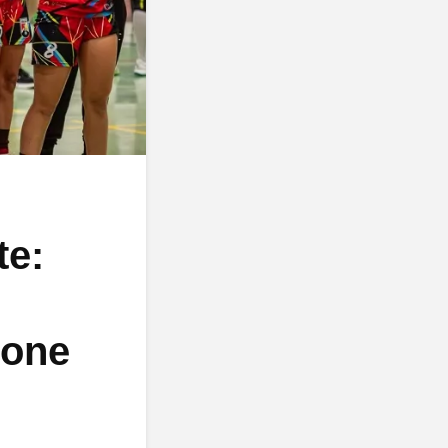
te:
ione