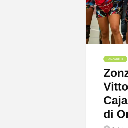
LANZAROTE
Zonz
Vitt
Caja
di O