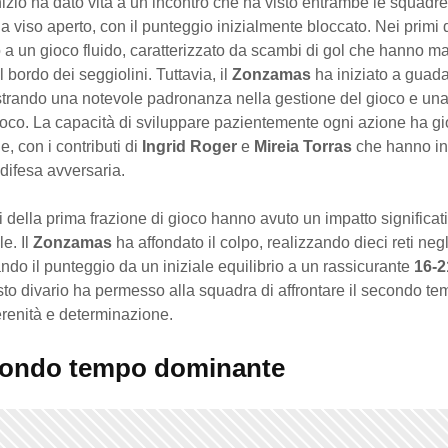
’inizio ha dato vita a un incontro che ha visto entrambe le squadre
 a viso aperto, con il punteggio inizialmente bloccato. Nei primi d
to a un gioco fluido, caratterizzato da scambi di gol che hanno m
l bordo dei seggiolini. Tuttavia, il
Zonzamas
ha iniziato a guad
strando una notevole padronanza nella gestione del gioco e un
ioco. La capacità di sviluppare pazientemente ogni azione ha g
e, con i contributi di
Ingrid Roger
e
Mireia Torras
che hanno in
 difesa avversaria.
ali della prima frazione di gioco hanno avuto un impatto significat
le. Il
Zonzamas
ha affondato il colpo, realizzando dieci reti negli
ando il punteggio da un iniziale equilibrio a un rassicurante
16-2
sto divario ha permesso alla squadra di affrontare il secondo t
renità e determinazione.
ondo tempo dominante