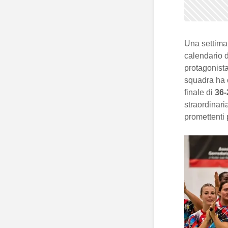
Una settiman
calendario d
protagonista
squadra ha o
finale di
36-
straordinari
promettenti 