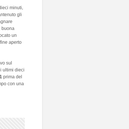
ieci minuti,
antenuto gli
agnare
a buona
iocato un
fine aperto
ivo sul
 ultimi dieci
1
prima del
empo con una