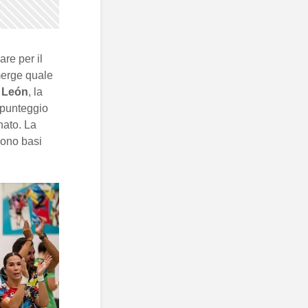
are per il
erge quale
i
León
, la
punteggio
nato. La
ono basi