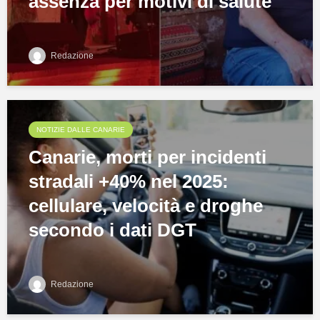
assenza per motivi di salute
Redazione
NOTIZIE DALLE CANARIE
Canarie, morti per incidenti
stradali +40% nel 2025:
cellulare, velocità e droghe
secondo i dati DGT
Redazione