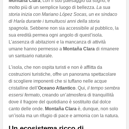
Montaña Clara
, con il suo paesaggio da sogno, è
molto più di un semplice luogo di bellezza.
La sua
storia inizia con Mariano López Socas, un ex sindaco
di Haría durante i tumultuosi anni della storia
spagnola.
Sebbene non sia accessibile al pubblico, la
sua eredità permea ogni angolo di quest’isola.
L’assenza di abitazioni e la mancanza di attività
umane hanno permesso a
Montaña Clara
di rimanere
un santuario naturale.
L’isola, che non ospita turisti e non è afflitta da
costruzioni turistiche, offre un panorama spettacolare
di scogliere imponenti che si tuffano nelle acque
cristalline dell’
Oceano Atlantico
. Qui,
il tempo sembra
essersi fermato
, creando un’atmosfera di tranquillità
dove il fragore del quotidiano è sostituito dal dolce
canto delle onde.
Montaña Clara
è, dunque, non solo
un’isola ma un rifugio di pace e armonia con la natura.
Un ecosistema ricco di