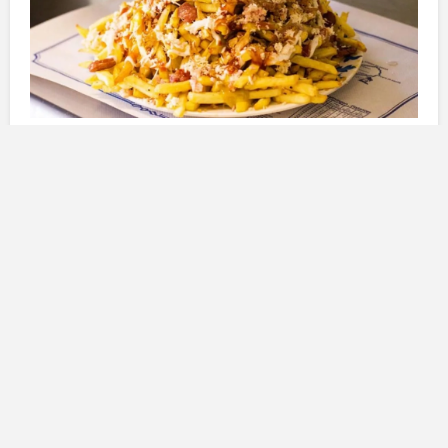
L’ascesa dei ristoranti e la cucina
tradizionale
All’interno di questo panorama gastronomico, il
sofisticato miglioramento dei ristoranti in lizza per la
stella Michelin
si affianca a una solida tradizione
culinaria
canaria
. Dietro l’apparente eleganza dei
piatti gourmet, però, si cela una gastronomia
quotidiana, spesso più sostanziosa che salutare.
Questi piatti, più che nutrizionali, sono carichi di
popolarità
e amati dai locali. Tra le proposte culinarie
più comuni, si trovano
bocadillos
,
hamburger
,
hot
dog
,
croissant salati
,
arepas
e
panini
, scelte