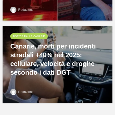
Redazione
NOTIZIE DALLE CANARIE
Canarie, morti per incidenti
stradali +40% nel 2025:
cellulare, velocità e droghe
secondo i dati DGT
Redazione