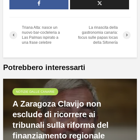
Triana Alta: nasce un
La rinascita della
nuovo bar-cocteleria a
gastronomia canaria:
Las Palmas ispirato a
focus sulle papas locas
una frase celebre
della Sifonería
Potrebbero interessarti
NOTIZIE DALLE CANARIE
A Zaragoza Clavijo non
esclude di ricorrere ai
tribunali sulla riforma del
finanziamento regionale