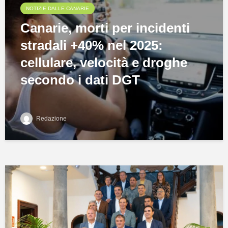
NOTIZIE DALLE CANARIE
Canarie, morti per incidenti
stradali +40% nel 2025:
cellulare, velocità e droghe
secondo i dati DGT
Redazione