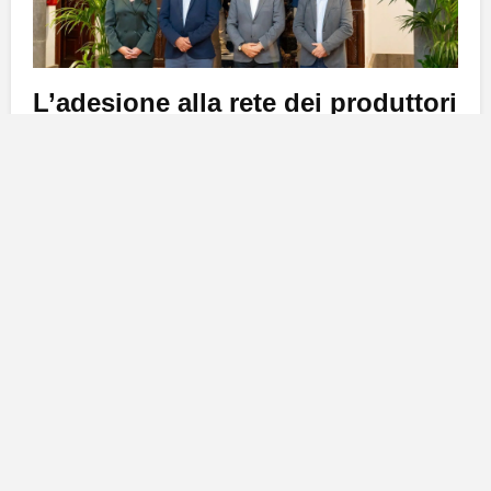
L’adesione alla rete dei produttori
di patate in Spagna
Il venerdì sera,
Gran Canaria
ha ufficialmente aderito
all’
Associazione e Rete dei Parchi Produttori di
Patate in Spagna
. Questa organizzazione, creata nel
gennaio 2023, comprende già diverse regioni, tra cui
Galicia
,
Palencia
,
León
,
Burgos
,
Valladolid
,
Sevilla
,
Cádiz
e la regione portoghese di
Tràs-os-Montes
, con
il comune di
Teguise
, proveniente da
Lanzarote
, che
si è unito alla rete. Questo accordo è stato reso
possibile grazie alla collaborazione tra il presidente
del
Cabildo di Gran Canaria
,
Antonio Morales
, il
consigliere insulare del Settore Primario,
Miguel
Hidalgo
, e il presidente dell’Associazione,
Amador