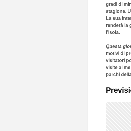
gradi
di mi
stagione. U
La sua inte
renderà la g
l’isola.
Questa gior
motivi di p
visitatori 
visite ai m
parchi della
Previsi