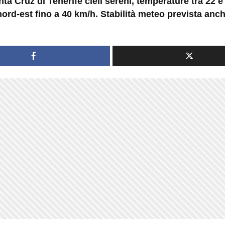
ta Cruz di Tenerife cieli sereni, temperature tra 22 e
ord-est fino a 40 km/h. Stabilità meteo prevista anc