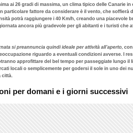
nima ai
26 gradi
di massima, un clima tipico delle
Canarie
in 
n particolare fattore da considerare è il vento, che soffierà 
nsità potrà raggiungere i
40 Km/h
, creando una piacevole b
iornata ancora più gradevole per gli abitanti e i turisti che a
nata si preannuncia quindi ideale per attività all’aperto,
con
reoccupazione riguardo a eventuali condizioni avverse. I resi
potranno approfittare del bel tempo per passeggiate lungo il li
ercati locali o semplicemente per godersi il sole in uno dei 
 città.
oni per domani e i giorni successivi