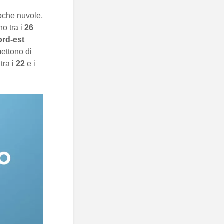
poche nuvole,
no tra i
26
ord-est
ettono di
tra i
22
e i