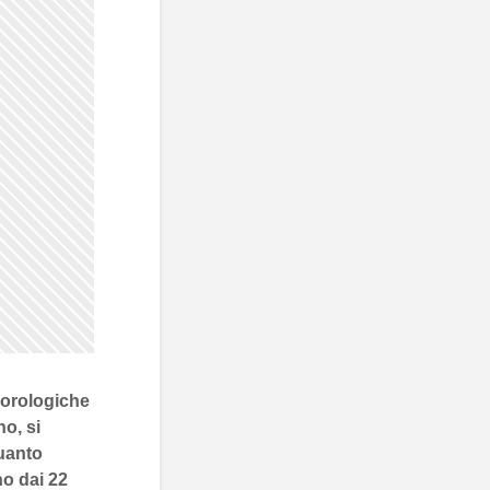
eorologiche
o, si
uanto
nno dai
22