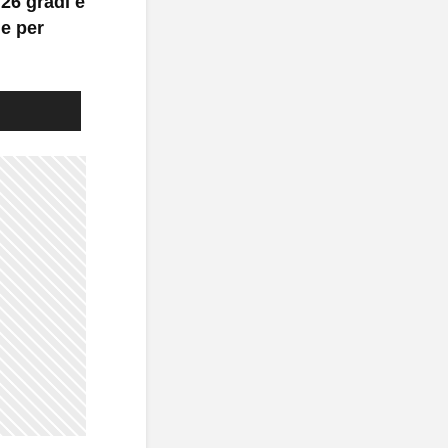
 26 gradi e
he per