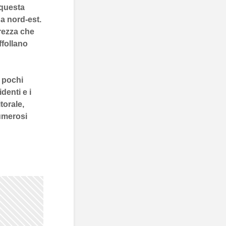
questa
da
nord-est
.
rezza che
ffollano
 pochi
denti e i
torale,
numerosi