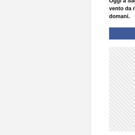
Oggi a San
vento da n
domani.