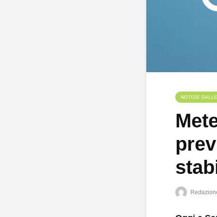
NOTIZIE DALL
Mete
prev
stab
Redazion