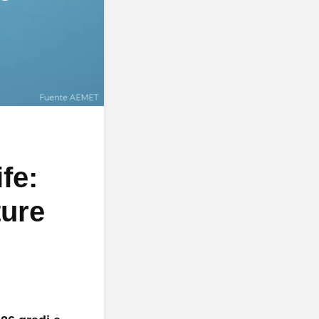
fe:
ture