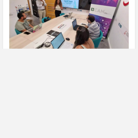
Obiettivo e importanza del
programma
Secondo quanto dichiarato dalla consigliera
Carmen
Alonso
, il programma “
Impulso Digital
” mira a mettere
Fuerteventura
all’avanguardia della digitalizzazione,
seguendo un approccio pratico e integrato. L’iniziativa
prevede la formazione di una rete di “
ambasciatori
” o
facilitatori digitali, che serviranno come supporto alla
digitalizzazione di trenta
pmi
locali. Questo progetto