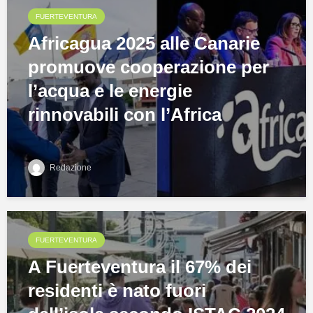
FUERTEVENTURA
Africagua 2025 alle Canarie
promuove cooperazione per
l’acqua e le energie
rinnovabili con l’Africa
Redazione
FUERTEVENTURA
A Fuerteventura il 67% dei
residenti è nato fuori