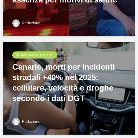
Redazione
NOTIZIE DALLE CANARIE
Canarie, morti per incidenti
stradali +40% nel 2025:
cellulare, velocità e droghe
secondo i dati DGT
Redazione