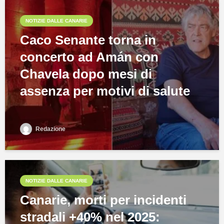
NOTIZIE DALLE CANARIE
Caco Senante torna in
concerto ad Amán con
Chavela dopo mesi di
assenza per motivi di salute
Redazione
NOTIZIE DALLE CANARIE
Canarie, morti per incidenti
stradali +40% nel 2025: