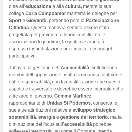
oltre all’
educazione
e alla
cultura
, mentre la sua
collega
Carla Campoamor
manterrà le deleghe per
Sport
e
Gioventù
, perdendo però la
Partecipazione
Cittadina
. Questa manovra sembra essere stata
progettata per prevenire ulteriori conflitti con le
associazioni di quartiere, le quali avevano già
espresso insoddisfazione per i risultati dei budget
partecipativi.
Tuttavia, la gestione dell’
Accessibilità
, sottolineano i
membri dell’opposizione, risulta scomparsa totalmente
dalle responsabilità, con la giustificazione che questo
aspetto è trasversale e dovrebbe essere integrato nelle
altre aree di governo.
Gemma Martínez
,
rappresentante di
Unidas Sí Podemos
, conserva le
sue altre attribuzioni relative a
sviluppo strategico
,
sostenibilità
,
energia
e
gestione del territorio
, ma la
diminuzione del focus sull’
accessibilità
potrebbe
sollevare interrogativi su come il Comune intenda