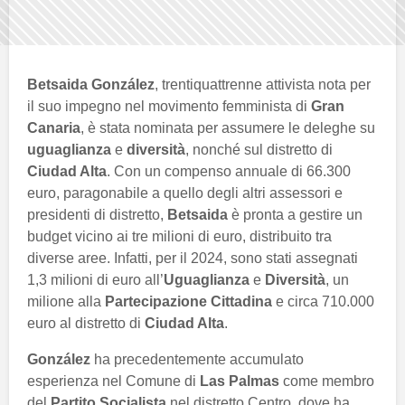
Betsaida González
, trentiquattrenne attivista nota per
il suo impegno nel movimento femminista di
Gran
Canaria
, è stata nominata per assumere le deleghe su
uguaglianza
e
diversità
, nonché sul distretto di
Ciudad Alta
. Con un compenso annuale di 66.300
euro, paragonabile a quello degli altri assessori e
presidenti di distretto,
Betsaida
è pronta a gestire un
budget vicino ai tre milioni di euro, distribuito tra
diverse aree. Infatti, per il 2024, sono stati assegnati
1,3 milioni di euro all’
Uguaglianza
e
Diversità
, un
milione alla
Partecipazione Cittadina
e circa 710.000
euro al distretto di
Ciudad Alta
.
González
ha precedentemente accumulato
esperienza nel Comune di
Las Palmas
come membro
del
Partito Socialista
nel distretto Centro, dove ha