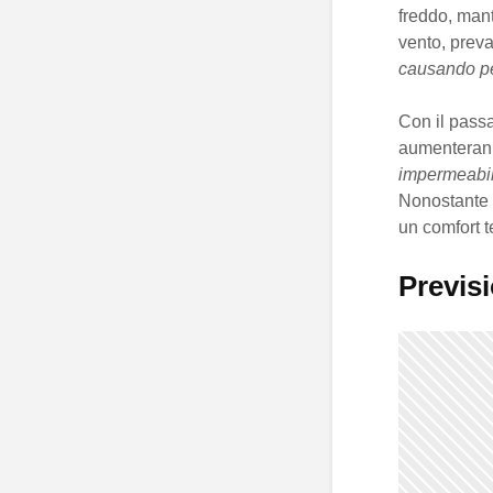
freddo, man
vento, preva
causando per
Con il passa
aumenteran
impermeabi
Nonostante i
un comfort t
Previs