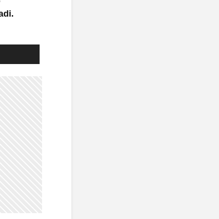
e
adi.