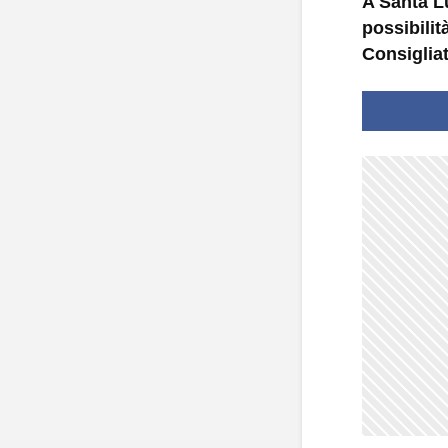
A Santa Lu
possibilit
Consigliat