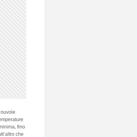
 nuvole
 temperature
minima, fino
t’altro che