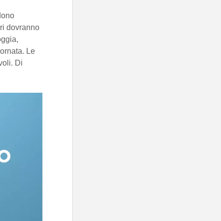
edono
ori dovranno
oggia,
iornata. Le
oli. Di