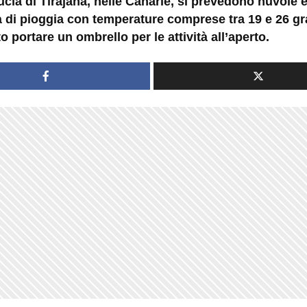
cía di Tirajana, nelle Canarie, si prevedono nuvole 
à di pioggia con temperature comprese tra 19 e 26 gr
o portare un ombrello per le attività all’aperto.