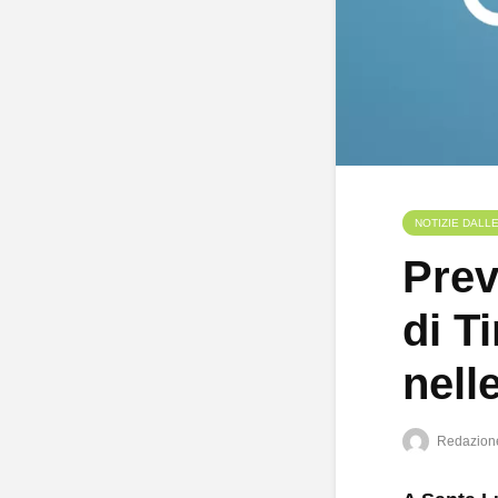
NOTIZIE DALL
Prev
di T
nell
Redazion