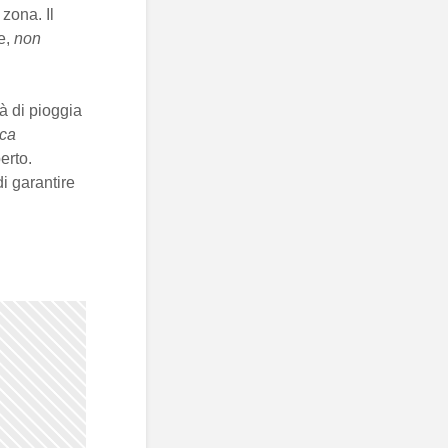
zona. Il
e,
non
tà di pioggia
cca
erto.
i garantire