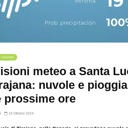
E CANARIE
isioni meteo a Santa Lu
irajana: nuvole e pioggia
e prossime ore
e
16 Ottobre 2024