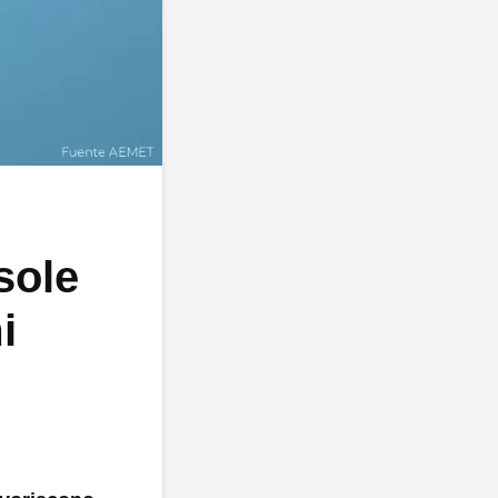
sole
i