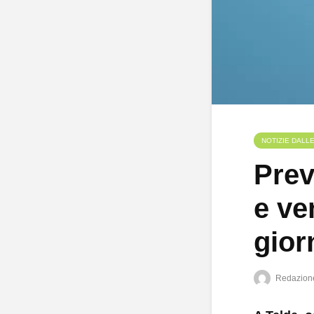
NOTIZIE DALL
Prev
e ve
gior
Redazion