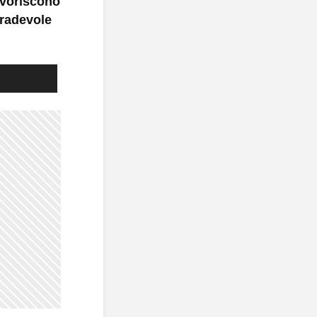
favoriscono
gradevole