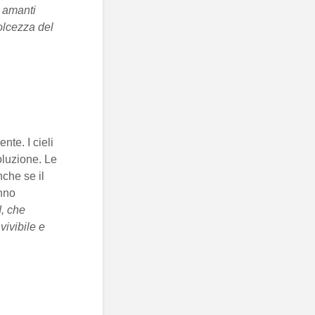
i amanti
olcezza del
te. I cieli
oluzione. Le
che se il
anno
d, che
ivibile e