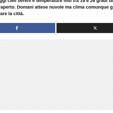
ggi cieli sereni e temperature miti tra 19 e 26 gradi 
all’aperto. Domani attese nuvole ma clima comunque 
are la città.