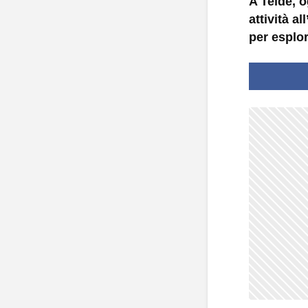
A Telde, o
attività 
per esplor