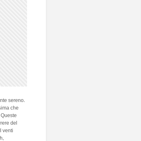
nte sereno.
sima che
 Queste
rere del
I venti
h,