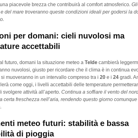
una piacevole brezza che contribuirà al comfort atmosferico.
Gl
 e del mare troveranno queste condizioni ideali per godersi la d
o.
oni per domani: cieli nuvolosi ma
ture accettabili
l futuro, domani la situazione meteo a
Telde
cambierà leggermen
anno nuvolosi, giusto per ricordare che il clima è in continua ev
 si muoveranno in un intervallo compreso tra i
20
e i
24
gradi. An
llerà come oggi, i livelli accettabili delle temperature permetter
svolgere attività all’aperto.
Continua a soffiare il vento del nor
a certa freschezza nell’aria, rendendo questo giorno comunque v
.
nti meteo futuri: stabilità e bassa
lità di pioggia