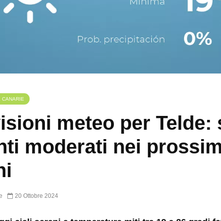
E CANARIE
isioni meteo per Telde: 
nti moderati nei prossim
ni
e
20 Ottobre 2024