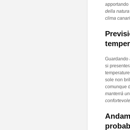
apportando 
della natura
clima canari
Previsi
tempera
Guardando a
si presenter
temperature
sole non bri
comunque di 
manterrà un
confortevole
Andame
probabi