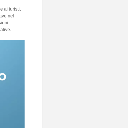
 ai turisti,
iave nel
sioni
ative.