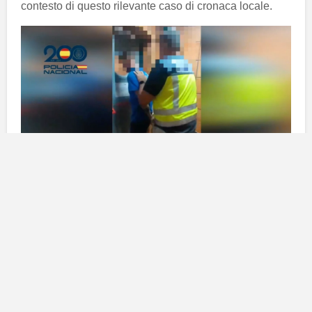
contesto di questo rilevante caso di cronaca locale.
I fatti denunciati dalla direzione
La vicenda è emersa quando il
direttore
dell’azienda
ha notato un’anomalia nelle entrate. Durante il periodo
di riferimento, il
manager
ha constatato che le somme
di denaro raccolte dai
clienti
non corrispondevano alle
attese, portando a sospetti sull’operato del dipendente.