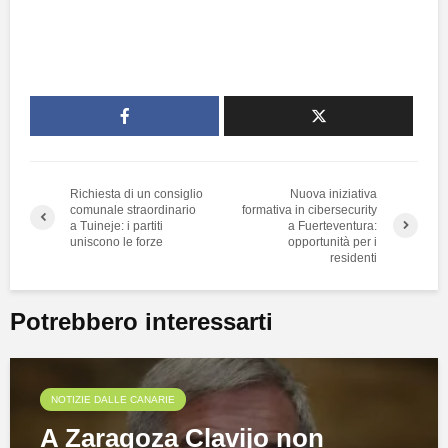
Richiesta di un consiglio
Nuova iniziativa
comunale straordinario
formativa in cibersecurity
a Tuineje: i partiti
a Fuerteventura:
uniscono le forze
opportunità per i
residenti
Potrebbero interessarti
NOTIZIE DALLE CANARIE
A Zaragoza Clavijo non