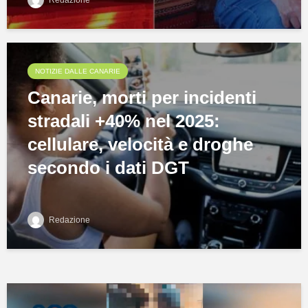
NOTIZIE DALLE CANARIE
Canarie, morti per incidenti
stradali +40% nel 2025:
cellulare, velocità e droghe
secondo i dati DGT
Redazione