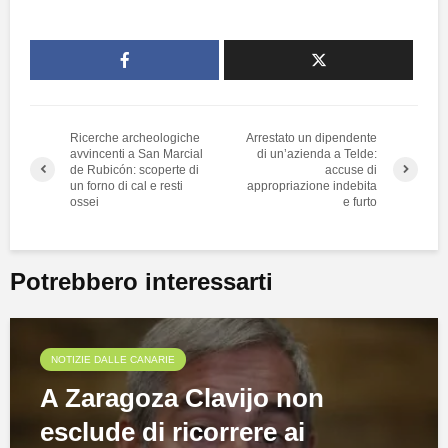
Ricerche archeologiche
Arrestato un dipendente
avvincenti a San Marcial
di un’azienda a Telde:
de Rubicón: scoperte di
accuse di
un forno di cal e resti
appropriazione indebita
ossei
e furto
Potrebbero interessarti
NOTIZIE DALLE CANARIE
A Zaragoza Clavijo non
esclude di ricorrere ai