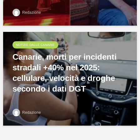
Redazione
NOTIZIE DALLE CANARIE
Canarie, morti per incidenti
stradali +40% nel 2025:
cellulare, velocità e droghe
secondo i dati DGT
Redazione