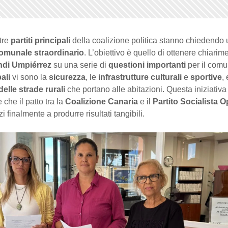
 tre
partiti principali
della coalizione politica stanno chiedendo 
comunale straordinario
. L’obiettivo è quello di ottenere chiarime
di Umpiérrez
su una serie di
questioni importanti
per il comu
ali
vi sono la
sicurezza
, le
infrastrutture culturali
e
sportive
, 
elle strade rurali
che portano alle abitazioni. Questa iniziativa
 che il patto tra la
Coalizione Canaria
e il
Partito Socialista O
zi finalmente a produrre risultati tangibili.