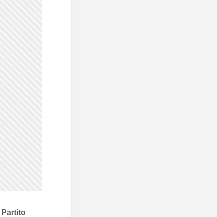
l
Partito