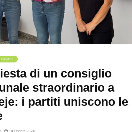
E CANARIE
iesta di un consiglio
nale straordinario a
eje: i partiti uniscono le
e
e
18 Ottobre 2024