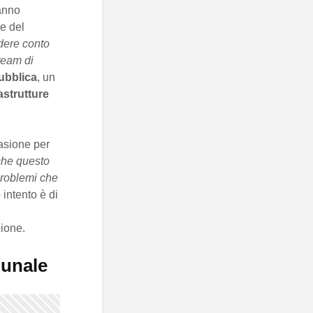
anno
le del
dere conto
team di
ubblica
, un
astrutture
asione per
che questo
problemi che
ro intento è di
ione.
munale