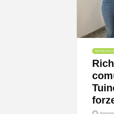
NOTIZIE DALL
Rich
comu
Tuin
forz
Redazion