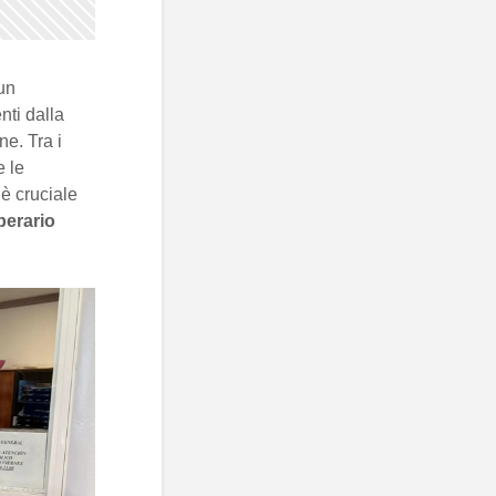
un
nti dalla
ne. Tra i
e le
 è cruciale
perario