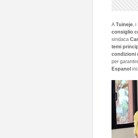
A
Tuineje
, i
consiglio 
sindaca
Can
temi princip
condizioni d
per garantire
Espanol
ini