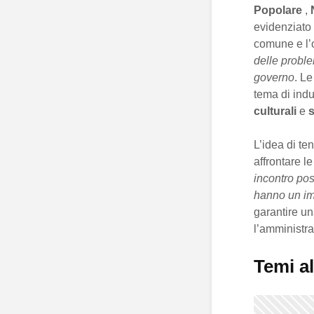
Popolare
,
evidenziato 
comune e l’
delle proble
governo
. L
tema di indu
culturali
e
s
L’idea di te
affrontare l
incontro pos
hanno un impa
garantire u
l’amministr
Temi al