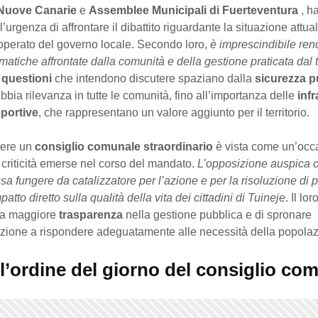
Nuove Canarie
e
Assemblee Municipali di Fuerteventura
, h
l’urgenza di affrontare il dibattito riguardante la situazione attua
operato del governo locale. Secondo loro,
è imprescindibile ren
matiche affrontate dalla comunità e della gestione praticata dal 
e
questioni
che intendono discutere spaziano dalla
sicurezza p
bbia rilevanza in tutte le comunità, fino all’importanza delle
infr
portive
, che rappresentano un valore aggiunto per il territorio.
nere un
consiglio comunale straordinario
è vista come un’occ
e criticità emerse nel corso del mandato.
L’opposizione auspica 
sa fungere da catalizzatore per l’azione e per la risoluzione di 
tto diretto sulla qualità della vita dei cittadini di Tuineje
. Il lo
na maggiore
trasparenza
nella gestione pubblica e di spronare
azione a rispondere adeguatamente alle necessità della popolaz
l’ordine del giorno del consiglio co