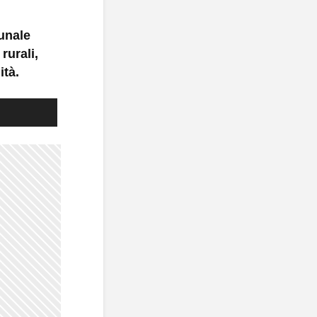
munale
rurali,
ità.