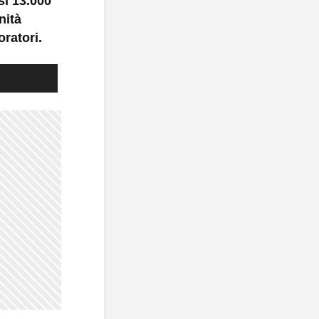
si 13.000
nità
oratori.