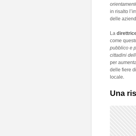
orientamento
in risalto l
delle azien
La
direttri
come questo
pubblico e p
cittadini del
per aumentar
delle fiere d
locale.
Una ris