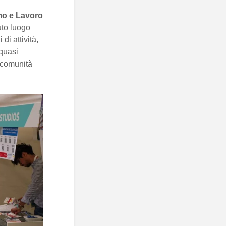
mo e Lavoro
uto luogo
di attività,
 quasi
a comunità