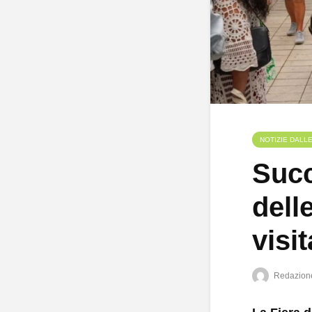
NOTIZIE DALL
Succ
dell
visit
Redazion