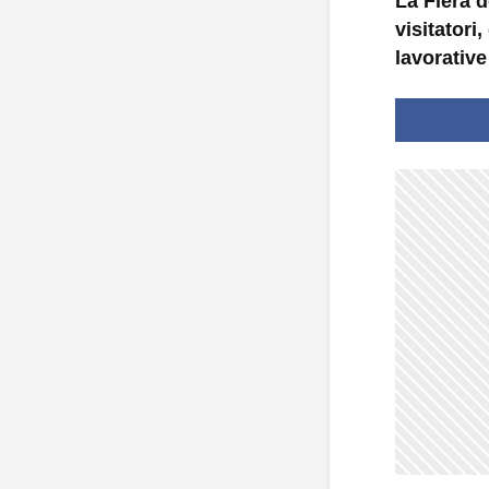
La Fiera d
visitatori
lavorative