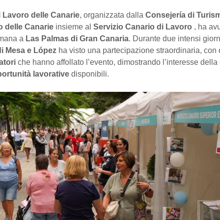
l Lavoro delle Canarie
, organizzata dalla
Consejería di Turis
 delle Canarie
insieme al
Servizio Canario di Lavoro
, ha av
imana a
Las Palmas di Gran Canaria
. Durante due intensi giorni 
i Mesa e López
ha visto una partecipazione straordinaria, con
atori
che hanno affollato l’evento, dimostrando l’interesse dell
ortunità lavorative
disponibili.