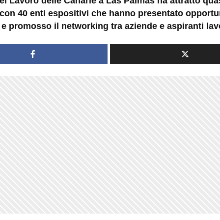
el Lavoro delle Canarie a Las Palmas ha attratto qua
, con 40 enti espositivi che hanno presentato opportu
 e promosso il networking tra aziende e aspiranti lav