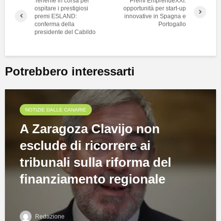
Tenerife in corsa per
Premi EmprendeXXI:
ospitare i prestigiosi
opportunità per start-up
premi ESLAND:
innovative in Spagna e
conferma della
Portogallo
presidente del Cabildo
Potrebbero interessarti
NOTIZIE DALLE CANARIE
A Zaragoza Clavijo non
esclude di ricorrere ai
tribunali sulla riforma del
finanziamento regionale
Redazione