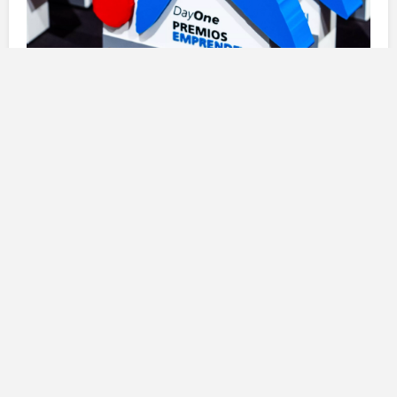
Scadenza e criteri di
partecipazione
Le
start-up innovative
con una
base tecnologica
,
attive da meno di tre anni e con sede in
Spagna
o
Portogallo
, possono candidarsi fino al 5 dicembre
attraverso il sito ufficiale www.emprendedorxxi.es.
Questo concorso è aperto a tutte le aziende che
abbiano un
potenziale innovativo
significativo e che
desiderino farsi conoscere a livello
nazionale
e
internazionale
.
Quest’anno, i
Premi EmprendeXXI
mettono l’accento