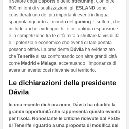
il settore degli
Esports
e dello
streaming
. Con oltre
600 milioni di visualizzazioni, gli
ESLAND
sono
considerati uno dei più importanti eventi in lingua
spagnola riguardo al mondo del
gaming
. Il settore, che
include anche i videogiochi, è in continua espansione
e la competizione tra le città mira a sfruttare la visibilità
e il potenziale economico che eventi di tale portata
possono offrire. La presidente
Dávila
ha evidenziato
che
Tenerife
si sta confrontando con altre grandi città
come
Madrid
e
Málaga
, accentuando l’importanza di
avere un evento così rilevante sul territorio.
Le dichiarazioni della presidente
Dávila
In una recente dichiarazione,
Dávila
ha ribadito la
grande opportunità che rappresenta questo evento
per l’isola. Nonostante le critiche ricevute dal
PSOE
di Tenerife
riguardo a una proposta di modifica del