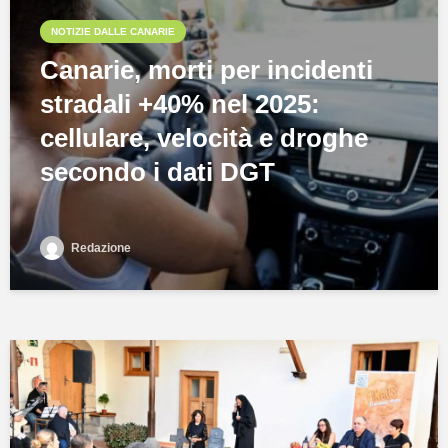
NOTIZIE DALLE CANARIE
Canarie, morti per incidenti
stradali +40% nel 2025:
cellulare, velocità e droghe
secondo i dati DGT
Redazione