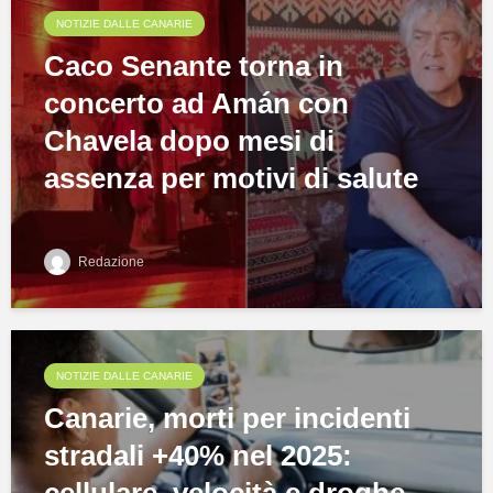
NOTIZIE DALLE CANARIE
Caco Senante torna in
concerto ad Amán con
Chavela dopo mesi di
assenza per motivi di salute
Redazione
NOTIZIE DALLE CANARIE
Canarie, morti per incidenti
stradali +40% nel 2025: