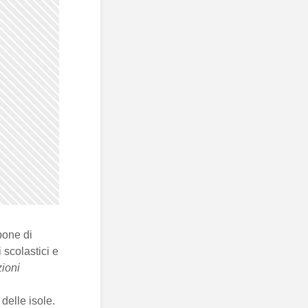
pone di
i scolastici e
zioni
 delle isole.