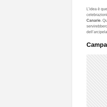
L’idea è quel
celebrazioni,
Canarie
. Q
servirebbero
dell’arcipel
Campag