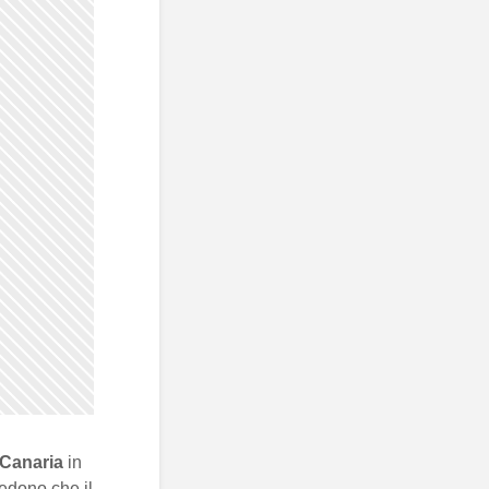
 Canaria
in
edono che il