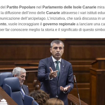
 del
Partito Popolare
nel
Parlamento delle Isole Canarie
mira
a diffusione dell’inno delle
Canarie
attraverso i vari istituti educ
unicazione dell’arcipelago. L’iniziativa, che sarà discussa in u
ento
, vuole incoraggiare il
governo regionale
a lanciare una 
per far conoscere meglio la storia e il significato di questo simbo