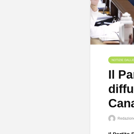
NOTIZIE DALL
Il P
diff
Cana
Redazion