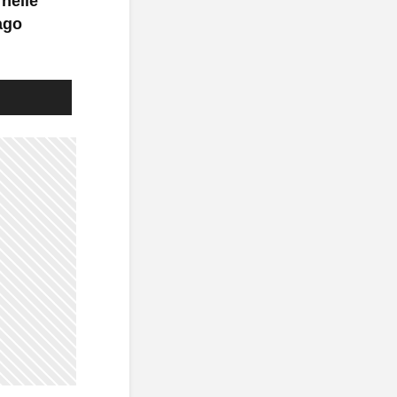
 nelle
lago