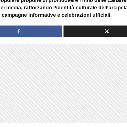
 Popolare propone di promuovere l’inno delle Canarie
ei media, rafforzando l’identità culturale dell’arcipe
 campagne informative e celebrazioni ufficiali.