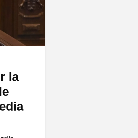
r la
le
edia