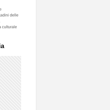
e
tadini delle
a
a culturale
ia