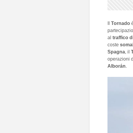
Il
Tornado
è
partecipazi
al
traffico 
coste
soma
Spagna
, il
operazioni d
Alborán
.