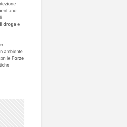
rotezione
rientrano
di
 di droga
e
ne
 un ambiente
 con le
Forze
tiche,