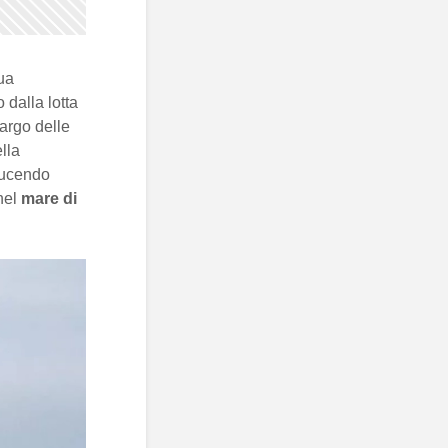
sua
 dalla lotta
largo delle
lla
ducendo
nel
mare di