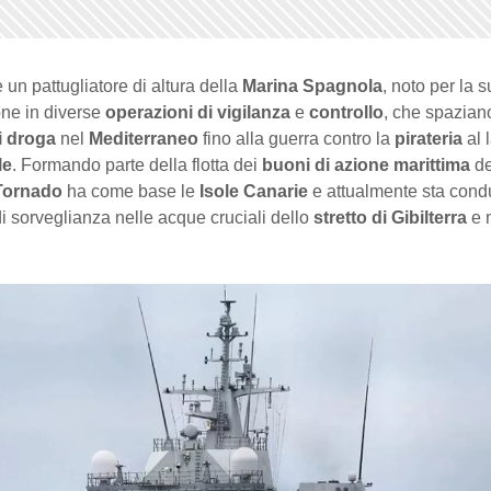
 un pattugliatore di altura della
Marina Spagnola
, noto per la 
one in diverse
operazioni di vigilanza
e
controllo
, che spaziano
di droga
nel
Mediterraneo
fino alla guerra contro la
pirateria
al 
le
. Formando parte della flotta dei
buoni di azione marittima
de
Tornado
ha come base le
Isole Canarie
e attualmente sta con
i sorveglianza nelle acque cruciali dello
stretto di Gibilterra
e 