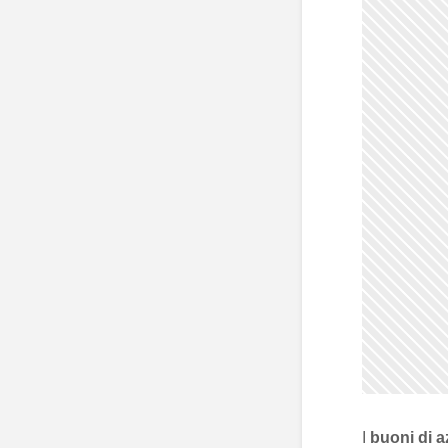
I
buoni di a