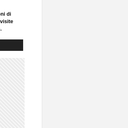
ni di
visite
.