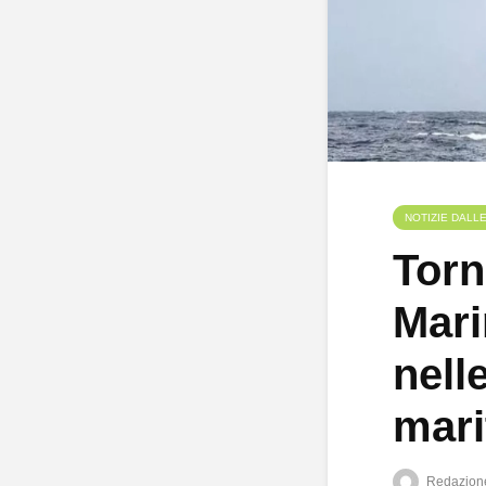
NOTIZIE DALL
Torn
Mari
nell
mari
Redazion