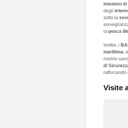
missioni di
degli
intere
sotto la
sov
sorveglianza
la
pesca ill
Inoltre, i
BA
marittima
, 
marino sano.
di Sicurezz
rafforzando 
Visite 