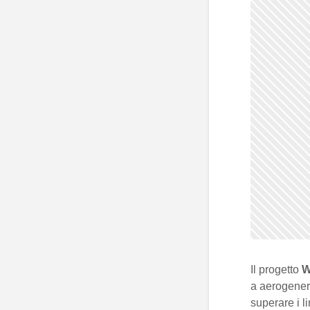
Il progetto
W
a aerogenera
superare i l