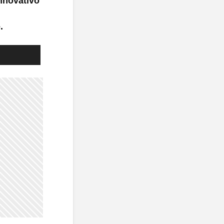
nnovativo
.