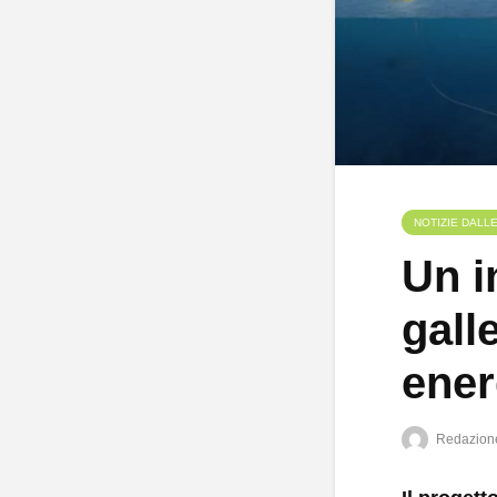
NOTIZIE DALL
Un i
gall
ener
Redazion