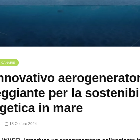
E CANARIE
nnovativo aerogenerato
eggiante per la sostenibi
getica in mare
e
18 Ottobre 2024