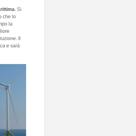
rittima
. Si
o che lo
mpo la
liore
uzione. Il
ica e sarà