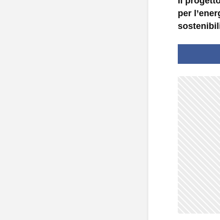
Il proget
per l’ener
sostenibil