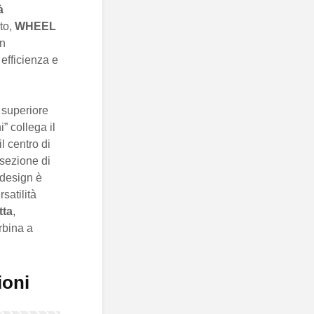
à
to,
WHEEL
un
efficienza e
o superiore
” collega il
il centro di
 sezione di
 design è
satilità
tta
,
rbina a
ioni