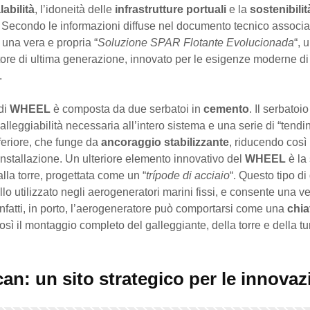
labilità
, l’idoneità delle
infrastrutture portuali
e la
sostenibilit
. Secondo le informazioni diffuse nel documento tecnico associa
una vera e propria “
Soluzione SPAR Flotante Evolucionada
“, 
ore di ultima generazione, innovato per le esigenze moderne di 
.
 di
WHEEL
è composta da due serbatoi in
cemento
. Il serbatoi
alleggiabilità necessaria all’intero sistema e una serie di “tendini
feriore, che funge da
ancoraggio stabilizzante
, riducendo così 
’installazione. Un ulteriore elemento innovativo del
WHEEL
è la
alla torre, progettata come un “
trípode di acciaio
“. Questo tipo di
llo utilizzato negli aerogeneratori marini fissi, e consente una ver
 Infatti, in porto, l’aerogeneratore può comportarsi come una
chia
così il montaggio completo del galleggiante, della torre e della tu
an: un sito strategico per le innovaz