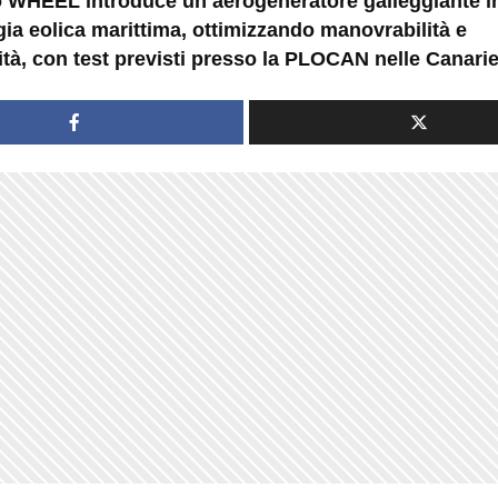
to WHEEL introduce un aerogeneratore galleggiante i
gia eolica marittima, ottimizzando manovrabilità e
ità, con test previsti presso la PLOCAN nelle Canarie