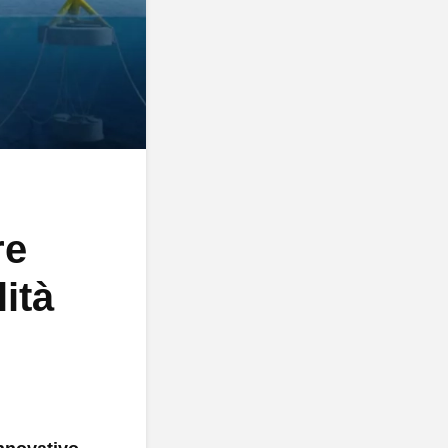
re
lità